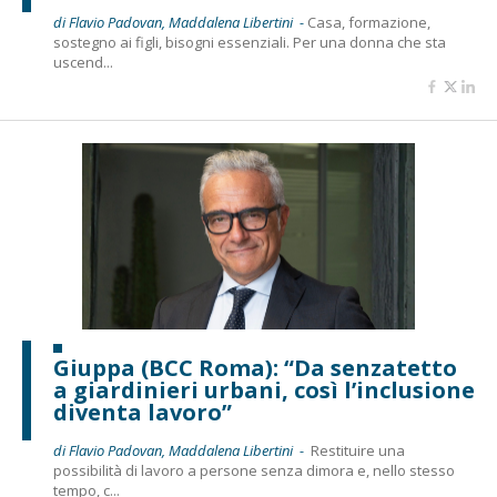
di Flavio Padovan, Maddalena Libertini -
Casa, formazione,
sostegno ai figli, bisogni essenziali. Per una donna che sta
uscend...
Giuppa (BCC Roma): “Da senzatetto
a giardinieri urbani, così l’inclusione
diventa lavoro”
di Flavio Padovan, Maddalena Libertini -
Restituire una
possibilità di lavoro a persone senza dimora e, nello stesso
tempo, c...