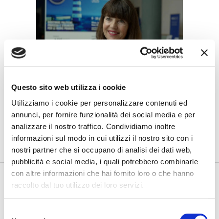
Questo sito web utilizza i cookie
Petrella (BPER Banca): “La GenAI
rafforza i controlli e valorizza il
Utilizziamo i cookie per personalizzare contenuti ed
lavoro degli analisti”
annunci, per fornire funzionalità dei social media e per
analizzare il nostro traffico. Condividiamo inoltre
di Flavio Padovan, Maddalena Libertini -
Rendere i controlli di
secondo livello più strutturati, standardizzati e capaci di le...
informazioni sul modo in cui utilizzi il nostro sito con i
nostri partner che si occupano di analisi dei dati web,
pubblicità e social media, i quali potrebbero combinarle
con altre informazioni che hai fornito loro o che hanno
raccolto dal tuo utilizzo dei loro servizi.
Selezione