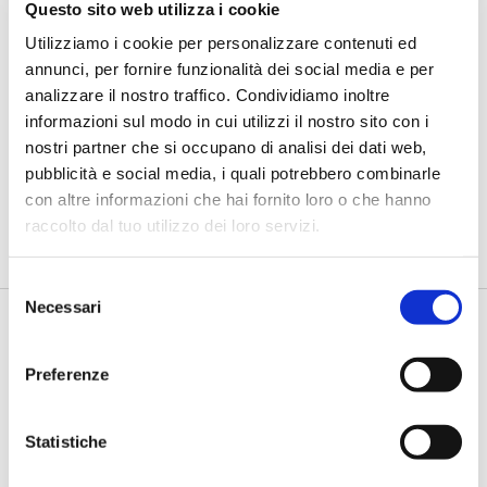
Questo sito web utilizza i cookie
Utilizziamo i cookie per personalizzare contenuti ed
annunci, per fornire funzionalità dei social media e per
analizzare il nostro traffico. Condividiamo inoltre
informazioni sul modo in cui utilizzi il nostro sito con i
Ciocca (Banco BPM): “L’Impegno
nostri partner che si occupano di analisi dei dati web,
Manifesto, un pilastro per una
banca più inclusiva e sostenibile”
pubblicità e social media, i quali potrebbero combinarle
con altre informazioni che hai fornito loro o che hanno
di Flavio Padovan, Maddalena Libertini -
Nel corso della sessione
raccolto dal tuo utilizzo dei loro servizi.
plenaria di apertura di D&I in Finance 2025, Licia Ciocca, R...
Selezione
Necessari
del
consenso
Preferenze
Statistiche