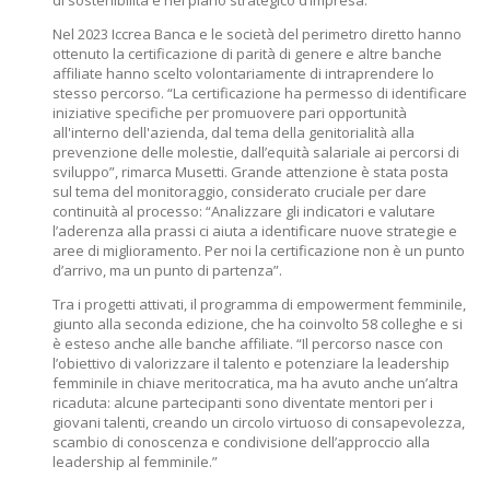
di sostenibilità e nel piano strategico d’impresa.
Nel 2023 Iccrea Banca e le società del perimetro diretto hanno
ottenuto la certificazione di parità di genere e altre banche
affiliate hanno scelto volontariamente di intraprendere lo
stesso percorso. “La certificazione ha permesso di identificare
iniziative specifiche per promuovere pari opportunità
all'interno dell'azienda, dal tema della genitorialità alla
prevenzione delle molestie, dall’equità salariale ai percorsi di
sviluppo”, rimarca Musetti. Grande attenzione è stata posta
sul tema del monitoraggio, considerato cruciale per dare
continuità al processo: “Analizzare gli indicatori e valutare
l’aderenza alla prassi ci aiuta a identificare nuove strategie e
aree di miglioramento. Per noi la certificazione non è un punto
d’arrivo, ma un punto di partenza”.
Tra i progetti attivati, il programma di empowerment femminile,
giunto alla seconda edizione, che ha coinvolto 58 colleghe e si
è esteso anche alle banche affiliate. “Il percorso nasce con
l’obiettivo di valorizzare il talento e potenziare la leadership
femminile in chiave meritocratica, ma ha avuto anche un’altra
ricaduta: alcune partecipanti sono diventate mentori per i
giovani talenti, creando un circolo virtuoso di consapevolezza,
scambio di conoscenza e condivisione dell’approccio alla
leadership al femminile.”