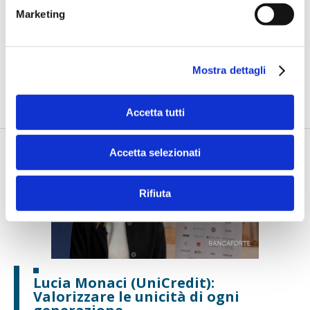
Marketing
Di Palma (Bcc San Marzano): Anche
una palestra digitale guidata dall'AI
per promuovere rispetto ed equità
Mostra dettagli
A D&I in Finance 2025, la Banca di Credito Cooperativo di San
Marzano si è confermata...
Accetta tutti
Accetta selezionati
Rifiuta
Lucia Monaci (UniCredit):
Valorizzare le unicità di ogni