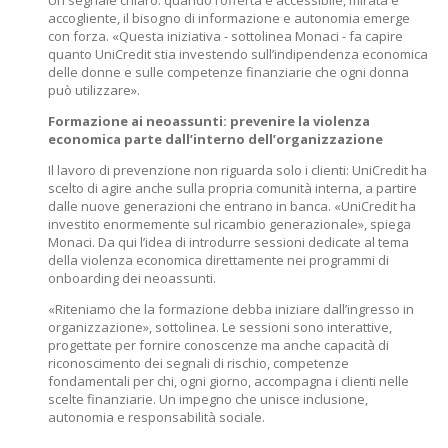
Un segnale chiaro: quando l’offerta è accessibile, mirata e
accogliente, il bisogno di informazione e autonomia emerge
con forza. «Questa iniziativa - sottolinea Monaci - fa capire
quanto UniCredit stia investendo sull’indipendenza economica
delle donne e sulle competenze finanziarie che ogni donna
può utilizzare».
Formazione ai neoassunti: prevenire la violenza
economica parte dall’interno dell’organizzazione
Il lavoro di prevenzione non riguarda solo i clienti: UniCredit ha
scelto di agire anche sulla propria comunità interna, a partire
dalle nuove generazioni che entrano in banca. «UniCredit ha
investito enormemente sul ricambio generazionale», spiega
Monaci. Da qui l’idea di introdurre sessioni dedicate al tema
della violenza economica direttamente nei programmi di
onboarding dei neoassunti.
«Riteniamo che la formazione debba iniziare dall’ingresso in
organizzazione», sottolinea. Le sessioni sono interattive,
progettate per fornire conoscenze ma anche capacità di
riconoscimento dei segnali di rischio, competenze
fondamentali per chi, ogni giorno, accompagna i clienti nelle
scelte finanziarie. Un impegno che unisce inclusione,
autonomia e responsabilità sociale.