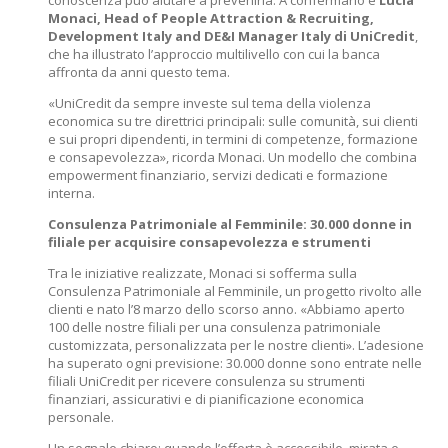
conoscenza può aiutare a prevenirla. A confermarlo è
Lucia
Monaci, Head of People Attraction & Recruiting,
Development Italy and DE&I Manager Italy di UniCredit
,
che ha illustrato l’approccio multilivello con cui la banca
affronta da anni questo tema.
«UniCredit da sempre investe sul tema della violenza
economica su tre direttrici principali: sulle comunità, sui clienti
e sui propri dipendenti, in termini di competenze, formazione
e consapevolezza», ricorda Monaci. Un modello che combina
empowerment finanziario, servizi dedicati e formazione
interna.
Consulenza Patrimoniale al Femminile: 30.000 donne in
filiale per acquisire consapevolezza e strumenti
Tra le iniziative realizzate, Monaci si sofferma sulla
Consulenza Patrimoniale al Femminile, un progetto rivolto alle
clienti e nato l’8 marzo dello scorso anno. «Abbiamo aperto
100 delle nostre filiali per una consulenza patrimoniale
customizzata, personalizzata per le nostre clienti». L’adesione
ha superato ogni previsione: 30.000 donne sono entrate nelle
filiali UniCredit per ricevere consulenza su strumenti
finanziari, assicurativi e di pianificazione economica
personale.