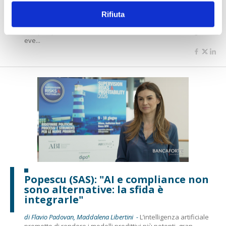
strumento di governance”
Rifiuta
di Flavio Padovan, Maddalena Libertini -
La Loss Data Collection
non può più essere considerata soltanto un archivio degli
eve...
Popescu (SAS): "AI e compliance non
sono alternative: la sfida è
integrarle"
di Flavio Padovan, Maddalena Libertini -
L’intelligenza artificiale