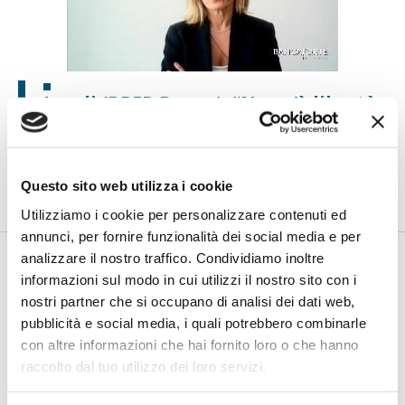
Landi (BPER Banca): “Non c’è libertà
reale senza autonomia economica”
di Flavio Padovan, Maddalena Libertini -
Casa, formazione,
sostegno ai figli, bisogni essenziali. Per una donna che sta
uscend...
Questo sito web utilizza i cookie
Utilizziamo i cookie per personalizzare contenuti ed
annunci, per fornire funzionalità dei social media e per
analizzare il nostro traffico. Condividiamo inoltre
informazioni sul modo in cui utilizzi il nostro sito con i
nostri partner che si occupano di analisi dei dati web,
pubblicità e social media, i quali potrebbero combinarle
con altre informazioni che hai fornito loro o che hanno
raccolto dal tuo utilizzo dei loro servizi.