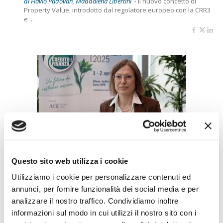
di Flavio Padovan, Maddalena Libertini -
Il nuovo concetto di
Property Value, introdotto dal regolatore europeo con la CRR3
e ...
CREDITO E FINANZA 2025
Garbella (Prometeia):
Questo sito web utilizza i cookie
Cartolarizzazione, leva per il credito
Utilizziamo i cookie per personalizzare contenuti ed
delle filiere
annunci, per fornire funzionalità dei social media e per
di Flavio Padovan, Maddalena Libertini -
Il futuro delle filiere
analizzare il nostro traffico. Condividiamo inoltre
produttive italiane sarà segnato da spinte contrapposte. Ne
informazioni sul modo in cui utilizzi il nostro sito con i
è...