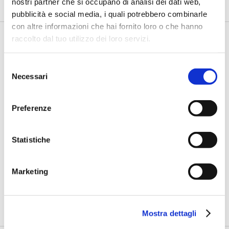
nostri partner che si occupano di analisi dei dati web,
pubblicità e social media, i quali potrebbero combinarle
con altre informazioni che hai fornito loro o che hanno
raccolto dal tuo utilizzo dei loro servizi.
Selezione
Necessari
del
consenso
Preferenze
CREDITO E FINANZA 2025
Statistiche
Cuniberti (Habacus): Prestito
studentesco, rendere formazione e
credito accessibili a tutti
Marketing
di Flavio Padovan, Maddalena Libertini -
In Italia il prestito
studentesco è ancora poco utilizzato, ma ha tutte le
potenziali...
Mostra dettagli