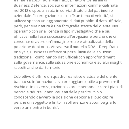
e Finanza 2025 Paola Marinacci, Direttore Generale di
Business Defence, società di informazioni commerciali nata
nel 2012 e specializzata in servizi di tutela del patrimonio
aziendale. “In erogazione, in cui c’è un tema di velocità, si
utilizza spesso un agglomerato di dati pubblici. Il dato ufficiale,
però, per sua natura è una fotografia statica del cliente. Noi
operiamo con una licenza di tipo investigativo che è più
efficace nella fase successiva all’erogazione perché che ci
consente di avere un'immagine reale e attualizzata della
posizione debitoria”. Attraverso il modello DDA – Deep Data
Analysis, Business Defence supera i limiti delle soluzioni
tradizionali, combinando dati ufficiali con approfondimenti
sulla governance, sulla situazione economica e su altri insight
raccolti anche dal territorio.
L’obiettivo è offrire un quadro realistico e attuale del cliente
basato su informazioni a valore aggiunto, utile a prevenire il
rischio di insolvenza, razionalizzare e personalizzare i piani di
rientro e ridurre i danni causati dalle perdite. “Solo
conoscendo davvero la posizione debitoria si può capire
perché un soggetto è finito in sofferenza e accompagnarlo
verso un rientro in bonis”.