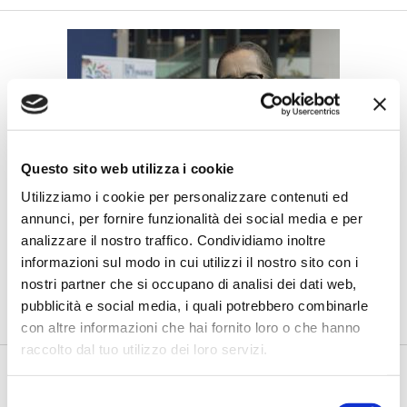
Questo sito web utilizza i cookie
Utilizziamo i cookie per personalizzare contenuti ed
Salvatori (Crédit Agricole Italia):
annunci, per fornire funzionalità dei social media e per
“Inclusione e rispetto, asset
analizzare il nostro traffico. Condividiamo inoltre
strategici per la crescita”
informazioni sul modo in cui utilizzi il nostro sito con i
di Flavio Padovan, Maddalena Libertini -
Nella sessione plenaria
nostri partner che si occupano di analisi dei dati web,
di apertura di D&I in Finance 2025, intitolata “La forza del ...
pubblicità e social media, i quali potrebbero combinarle
con altre informazioni che hai fornito loro o che hanno
raccolto dal tuo utilizzo dei loro servizi.
Selezione