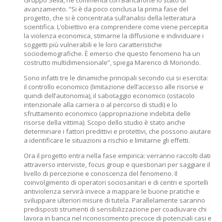
Gruppo Sella, ne commenta con Bancaforte lo stato di
avanzamento. “Si è da poco conclusa la prima fase del
progetto, che si è concentrata sull’analisi della letteratura
scientifica. L’obiettivo era comprendere come viene percepita
la violenza economica, stimarne la diffusione e individuare i
soggetti più vulnerabili e le loro caratteristiche
sociodemografiche. È emerso che questo fenomeno ha un
costrutto multidimensionale”, spiega Marenco di Moriondo.
Sono infatti tre le dinamiche principali secondo cui si esercita:
il controllo economico (limitazione dell’accesso alle risorse e
quindi dell’autonomia), il sabotaggio economico (ostacolo
intenzionale alla carriera o al percorso di studi) e lo
sfruttamento economico (appropriazione indebita delle
risorse della vittima). Scopo dello studio è stato anche
determinare i fattori predittivi e protettivi, che possono aiutare
a identificare le situazioni a rischio e limitarne gli effetti.
Ora il progetto entra nella fase empirica: verranno raccolti dati
attraverso interviste, focus group e questionari per saggiare il
livello di percezione e conoscenza del fenomeno. Il
coinvolgimento di operatori sociosanitari e di centri e sportelli
antiviolenza servirà invece a mappare le buone pratiche e
sviluppare ulteriori misure di tutela. Parallelamente saranno
predisposti strumenti di sensibilizzazione per coadiuvare chi
lavora in banca nel riconoscimento precoce di potenziali casi e