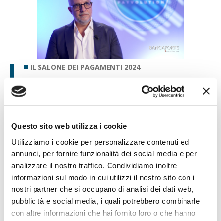
IL SALONE DEI PAGAMENTI 2024
Temporiti (Flowe): Embedded
finance al centro della nuova
strategia di sviluppo
di Flavio Padovan, Maddalena Libertini -
“Flowe si sta
Questo sito web utilizza i cookie
riposizionando puntando su servizi e prodotti di pagamento
nell’ambito ...
Utilizziamo i cookie per personalizzare contenuti ed
annunci, per fornire funzionalità dei social media e per
analizzare il nostro traffico. Condividiamo inoltre
informazioni sul modo in cui utilizzi il nostro sito con i
nostri partner che si occupano di analisi dei dati web,
pubblicità e social media, i quali potrebbero combinarle
con altre informazioni che hai fornito loro o che hanno