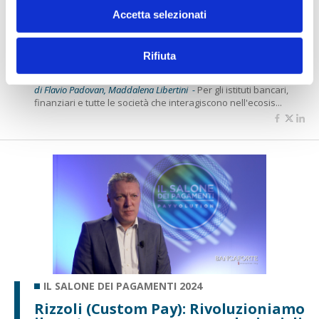
Accetta selezionati
IL SALONE DEI PAGAMENTI 2024
Renna (comforte): La cybersecurity
Rifiuta
come abilitatore del business
di Flavio Padovan, Maddalena Libertini -
Per gli istituti bancari,
finanziari e tutte le società che interagiscono nell'ecosis...
IL SALONE DEI PAGAMENTI 2024
Rizzoli (Custom Pay): Rivoluzioniamo