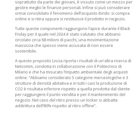
soprattutto da parte dei giovani, è vissuto come un mezzo per
gestire meglio le finanze personali. Infine si può considerare
ormai consolidato il fenomeno dell’acquisto ibrido: si compra
online e si ritira oppure si restituisce il prodotto in negozio.
Tutte queste componenti raggiungono l’apice durante il Black
Friday per il quale nel 2024 è stato valutato che abbiano
circolato circa 68 milioni di pacchi, una movimentazione
massiccia che spesso viene accusata di non essere
sostenibile.
A questo proposito Liscia riporta i risultati di un'altra ricerca di
Netcomm, condotta in collaborazione con il Politecnico di
Milano e che ha misurato l’impatto ambientale degli acquisti
online. “Abbiamo considerato 5 categorie merceologiche e 3
strutture di densità abitativa e in tutti i casi la produzione di
CO2 è risultata inferiore rispetto a quella prodotta dal cliente
per raggiungere il punto vendita e per il mantenimento del
negozio. Nel caso del ritiro presso un locker si abbatte
addirittura dell’80% rispetto al ritiro offline”.