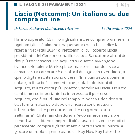
IL SALONE DEI PAGAMENTI 2024
Liscia (Netcomm): Un italiano su due
compra online
di Flavio Padovan Maddalena Libertini
17 Dicembre 2024
Hanno superato i 33 milioni gli italiani che comprano online e in
ogni famiglia c'è almeno una persona che lo fa. Lo dice la
ricerca "NetRetail 2024" di Netcomm, di cui Roberto Liscia,
presidente del Consorzio, ha illustrato a Bancaforte alcuni dei
dati più interessanti. Tre acquisti su quattro avvengono
tramite eRetailer e Marketplace, ma se nel mondo fisico a
convincerci a comprare è di solito il dialogo con il venditore, in
quello digitale i criteri sono diversi. "In alcuni settori, come la
salute, la fiducia è l'elemento che guida le decisioni di
acquisto, in altri conta più il prezzo", sottolinea Liscia. Un altro
cambiamento importante ha interessato il percorso di
acquisto, che è più diluito nel tempo: “Spesso il desiderio si
trasforma in atto solo dopo una ricerca continuativa di
informazioni, che può durare anche un giorno o una
settimana". Gli italiani chiedono all’e-commerce servizio e
comodità e si fidano sempre di più a usare i diversi metodi di
pagamento, compresi gli strumenti diretti banca su banca. A
giocare un ruolo di primo piano è il Buy Now Pay Later che,