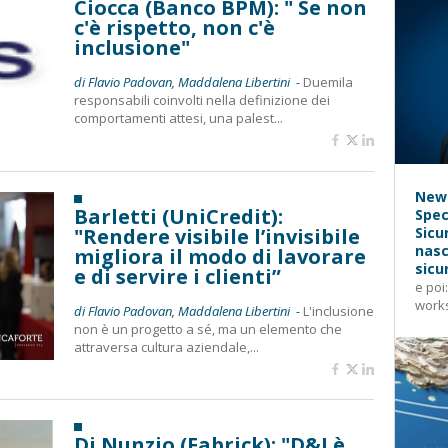
Ciocca (Banco BPM): " Se non
c'è rispetto, non c'è
inclusione"
di Flavio Padovan, Maddalena Libertini -
Duemila
responsabili coinvolti nella definizione dei
comportamenti attesi, una palest...
News
Barletti (UniCredit):
Spec
"Rendere visibile l’invisibile
Sicu
nasc
migliora il modo di lavorare
sicu
e di servire i clienti”
e poi
works
di Flavio Padovan, Maddalena Libertini -
L'inclusione
non è un progetto a sé, ma un elemento che
attraversa cultura aziendale,...
Di Nunzio (Fabrick): "D&I è