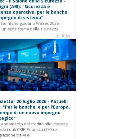
c - Il Salone della Sicurezza -
igni (ABI): "Sicurezza e
lienza operativa, per le banche
mpegno di sistema"
: i temi che guidano WeSec 2026
 un ecosistema della sicurezza ...
letter 20 luglio 2026 - Patuelli
): "Per le banche, e per l'Europa,
 tempo di un nuovo impegno
tegico"
: andamento del credito alle imprese
do i dati CRIF; Popescu (SAS) e
grazione tra AI e...