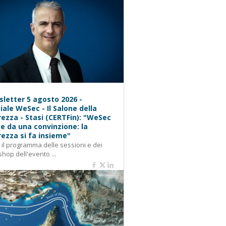
letter 5 agosto 2026 -
iale WeSec - Il Salone della
rezza - Stasi (CERTFin): "WeSec
e da una convinzione: la
rezza si fa insieme"
: il programma delle sessioni e dei
hop dell'evento ...