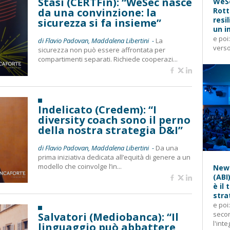
Stasi (CERTFin): “WeSec nasce
WeSe
da una convinzione: la
Rott
resi
sicurezza si fa insieme”
un i
e poi
di Flavio Padovan, Maddalena Libertini -
La
verso
sicurezza non può essere affrontata per
compartimenti separati. Richiede cooperazi...
Indelicato (Credem): “I
diversity coach sono il perno
della nostra strategia D&I”
di Flavio Padovan, Maddalena Libertini -
Da una
prima iniziativa dedicata all’equità di genere a un
modello che coinvolge l’in...
News
(ABI
è il
stra
e poi
secon
Salvatori (Mediobanca): “Il
l'inte
linguaggio può abbattere