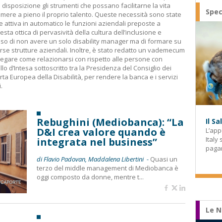
 disposizione gli strumenti che possano facilitarne la vita
Spec
imere a pieno il proprio talento. Queste necessità sono state
 attiva in automatico le funzioni aziendali preposte a
esta ottica di pervasività della cultura dell’inclusione e
ciso di non avere un solo disability manager ma di formare su
rse strutture aziendali. Inoltre, è stato redatto un vademecum
spiegare come relazionarsi con rispetto alle persone con
ollo d’Intesa sottoscritto tra la Presidenza del Consiglio dei
rta Europea della Disabilità, per rendere la banca e i servizi
.
Rebughini (Mediobanca): “La
Il S
D&I crea valore quando è
L’app
Italy
integrata nel business”
paga
di Flavio Padovan, Maddalena Libertini -
Quasi un
terzo del middle management di Mediobanca è
oggi composto da donne, mentre t...
Le N