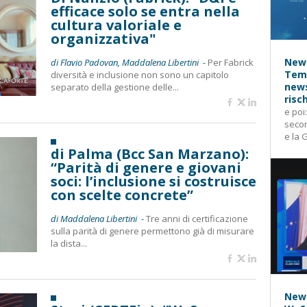
efficace solo se entra nella
cultura valoriale e
organizzativa"
News
di Flavio Padovan, Maddalena Libertini -
Per Fabrick
Temp
diversità e inclusione non sono un capitolo
news
separato della gestione delle...
risc
e poi
secon
e la 
di Palma (Bcc San Marzano):
“Parità di genere e giovani
soci: l’inclusione si costruisce
con scelte concrete”
di Maddalena Libertini -
Tre anni di certificazione
sulla parità di genere permettono già di misurare
la dista...
News