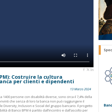
Spec
PM): Costruire la cultura
banca per clienti e dipendenti
13 Marzo 2024
ca 1400 persone con disabilità diverse, sono circa il 7,4% della
vinti che senza di loro la banca non può raggiungere il
Banc
e Diversity, Inclusion e Social del gruppo bancario. Il progetto
ilità di Banco BPM è partito dall’incontro e dall’ascolto per