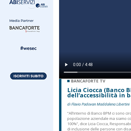
BANCAFORTE TV
Licia Ciocca (Banco B
dell’accessibilità in 
di Flavio Padovan Maddalena Libertini
“All’interno di Banco BPM ci sono cir
popolazione aziendale ma siamo con
100%”, dice Licia Ciocca, Responsabil
di inclusione delle persone con disab