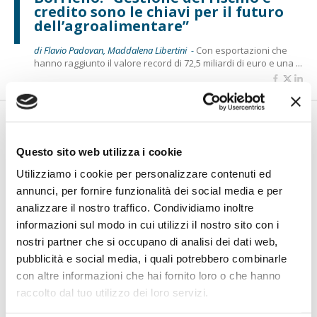
credito sono le chiavi per il futuro
dell’agroalimentare”
di Flavio Padovan, Maddalena Libertini -
Con esportazioni che
hanno raggiunto il valore record di 72,5 miliardi di euro e una ...
Questo sito web utilizza i cookie
Utilizziamo i cookie per personalizzare contenuti ed
annunci, per fornire funzionalità dei social media e per
analizzare il nostro traffico. Condividiamo inoltre
informazioni sul modo in cui utilizzi il nostro sito con i
nostri partner che si occupano di analisi dei dati web,
BANCAFORTE TV
pubblicità e social media, i quali potrebbero combinarle
Legal Design, la nuova frontiera
con altre informazioni che hai fornito loro o che hanno
della relazione banca-cliente
raccolto dal tuo utilizzo dei loro servizi.
di Flavio Padovan, Maddalena Libertini -
Nel mondo bancario e