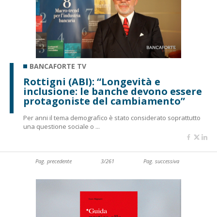
BANCAFORTE TV
Rottigni (ABI): “Longevità e
inclusione: le banche devono essere
protagoniste del cambiamento”
Per anni il tema demografico è stato considerato soprattutto
una questione sociale o ...
Pag. precedente
3/261
Pag. successiva