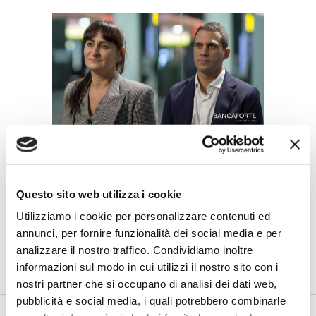
IL SALONE DEI PAGAMENTI 2025
Boggiani (Hype) – Capucci
(Bancomat): nasce una partnership
per pagamenti più semplici,
Questo sito web utilizza i cookie
istantanei e interoperabili
Utilizziamo i cookie per personalizzare contenuti ed
di Flavio Padovan, Maddalena Libertini -
Al Salone dei Pagamenti
annunci, per fornire funzionalità dei social media e per
2025 è stata annunciata la partnership tra Hype e Bancomat
analizzare il nostro traffico. Condividiamo inoltre
ch...
informazioni sul modo in cui utilizzi il nostro sito con i
nostri partner che si occupano di analisi dei dati web,
pubblicità e social media, i quali potrebbero combinarle