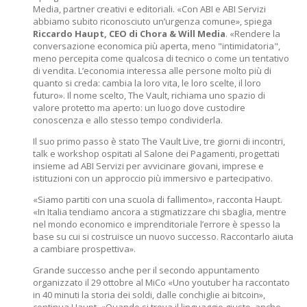
Media, partner creativi e editoriali. «Con ABI e ABI Servizi
abbiamo subito riconosciuto un’urgenza comune», spiega
Riccardo Haupt, CEO di Chora & Will Media
. «Rendere la
conversazione economica più aperta, meno "intimidatoria",
meno percepita come qualcosa di tecnico o come un tentativo
di vendita. L’economia interessa alle persone molto più di
quanto si creda: cambia la loro vita, le loro scelte, il loro
futuro». Il nome scelto, The Vault, richiama uno spazio di
valore protetto ma aperto: un luogo dove custodire
conoscenza e allo stesso tempo condividerla.
Il suo primo passo è stato The Vault Live, tre giorni di incontri,
talk e workshop ospitati al Salone dei Pagamenti, progettati
insieme ad ABI Servizi per avvicinare giovani, imprese e
istituzioni con un approccio più immersivo e partecipativo.
«Siamo partiti con una scuola di fallimento», racconta Haupt.
«In Italia tendiamo ancora a stigmatizzare chi sbaglia, mentre
nel mondo economico e imprenditoriale l’errore è spesso la
base su cui si costruisce un nuovo successo. Raccontarlo aiuta
a cambiare prospettiva».
Grande successo anche per il secondo appuntamento
organizzato il 29 ottobre al MiCo «Uno youtuber ha raccontato
in 40 minuti la storia dei soldi, dalle conchiglie ai bitcoin»,