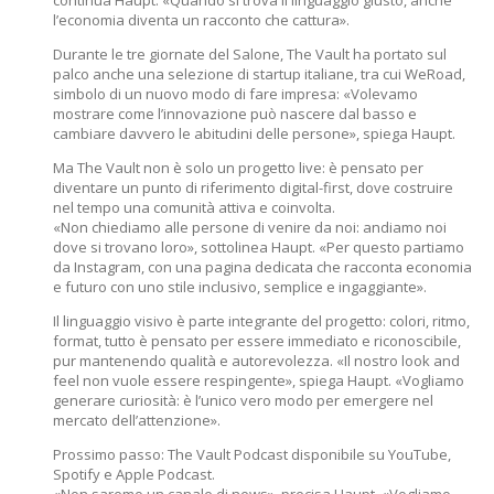
continua Haupt. «Quando si trova il linguaggio giusto, anche
l’economia diventa un racconto che cattura».
Durante le tre giornate del Salone, The Vault ha portato sul
palco anche una selezione di startup italiane, tra cui WeRoad,
simbolo di un nuovo modo di fare impresa: «Volevamo
mostrare come l’innovazione può nascere dal basso e
cambiare davvero le abitudini delle persone», spiega Haupt.
Ma The Vault non è solo un progetto live: è pensato per
diventare un punto di riferimento digital-first, dove costruire
nel tempo una comunità attiva e coinvolta.
«Non chiediamo alle persone di venire da noi: andiamo noi
dove si trovano loro», sottolinea Haupt. «Per questo partiamo
da Instagram, con una pagina dedicata che racconta economia
e futuro con uno stile inclusivo, semplice e ingaggiante».
Il linguaggio visivo è parte integrante del progetto: colori, ritmo,
format, tutto è pensato per essere immediato e riconoscibile,
pur mantenendo qualità e autorevolezza. «Il nostro look and
feel non vuole essere respingente», spiega Haupt. «Vogliamo
generare curiosità: è l’unico vero modo per emergere nel
mercato dell’attenzione».
Prossimo passo: The Vault Podcast disponibile su YouTube,
Spotify e Apple Podcast.