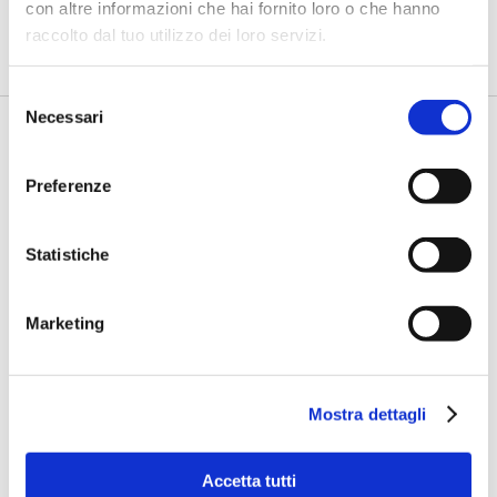
con altre informazioni che hai fornito loro o che hanno
di Flavio Padovan, Maddalena Libertini -
Rendere i controlli di
raccolto dal tuo utilizzo dei loro servizi.
secondo livello più strutturati, standardizzati e capaci di le...
Selezione
Necessari
del
consenso
Preferenze
Statistiche
Marketing
Fracassi (Multiply Group): "L’AI va
progettata dentro i processi,
insieme ai controlli”
Mostra dettagli
di Flavio Padovan, Maddalena Libertini -
I proof of concept
realizzati con l'AI funzionano. Spesso sorprendono per la
qualità ...
Accetta tutti