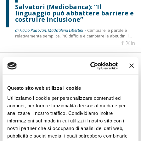
Salvatori (Mediobanca): “Il
linguaggio può abbattere barriere e
costruire inclusione”
di Flavio Padovan, Maddalena Libertini -
Cambiare le parole è
relativamente semplice. Più difficile è cambiare le abitudini, l...
Questo sito web utilizza i cookie
Utilizziamo i cookie per personalizzare contenuti ed
annunci, per fornire funzionalità dei social media e per
analizzare il nostro traffico. Condividiamo inoltre
informazioni sul modo in cui utilizzi il nostro sito con i
Petrella (BPER Banca): “La GenAI
rafforza i controlli e valorizza il
nostri partner che si occupano di analisi dei dati web,
lavoro degli analisti”
pubblicità e social media, i quali potrebbero combinarle