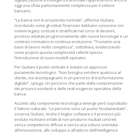
digitalizzazione e intelligenza artificiale rappresentino ancora
oggi una sfida particolarmente complessa per il settore
bancario.
“La banca non è un’azienda normale”, afferma Giuliani,
ricordando come gli istituti finanziari debbano convivere con
sistemi legacy costruiti e stratificati nel corso di decenni,
processi adattati progressivamente alle nuove tecnologie e un
contesto normativo in continua evoluzione. “Troviamo una
base di lavoro molto complessa”, sottolinea, evidenziando
come proprio questa complessità rallenti spesso
l’introduzione di nuovi modelli operativi.
Per Giuliani il punto centrale è evitare un approccio
puramente tecnologico. “Non bisogna vendere qualcosa al
cliente, ma accompagnarlo in un percorso di trasformazione
digitale”, spiega. Un percorso che parte dalla comprensione
dei processi esistenti e delle reali esigenze operative della
banca.
Accanto alla componente tecnologica emerge però soprattutto
il fattore culturale. “Le persone sono un punto fondamentale”,
osserva Giuliani. Anche il miglior software o il processo più
evoluto rischiano infatti di non produrre risultati concreti
senza competenze diffuse e senza una cultura orientata
all’innovazione, allo sviluppo e all’utilizzo dell’intelligenza