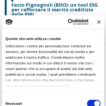
Fazio-Pignagnoli (BDO): un tool ESG
per rafforzare il merito creditizio
delle PMI
di Flavio Padovan, Maddalena Libertini -
Le banche italiane
stanno compiendo progressi significativi nell’integrazione dei
fat...
Questo sito web utilizza i cookie
Utilizziamo i cookie per personalizzare contenuti ed
annunci, per fornire funzionalità dei social media e per
analizzare il nostro traffico. Condividiamo inoltre
informazioni sul modo in cui utilizzi il nostro sito con i
nostri partner che si occupano di analisi dei dati web,
pubblicità e social media, i quali potrebbero combinarle
con altre informazioni che hai fornito loro o che hanno
raccolto dal tuo utilizzo dei loro servizi.
Stella (Prometeia): L’AI generativa è
Selezione
il nuovo motore dell’automazione
Necessari
del
dei processi bancari