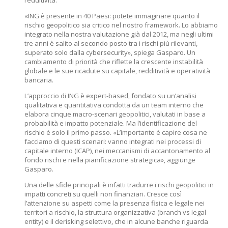
redditività.
«ING è presente in 40 Paesi: potete immaginare quanto il
rischio geopolitico sia critico nel nostro framework. Lo abbiamo
integrato nella nostra valutazione già dal 2012, ma negli ultimi
tre anni è salito al secondo posto tra i rischi più rilevanti,
superato solo dalla cybersecurity», spiega Gasparo. Un
cambiamento di priorità che riflette la crescente instabilità
globale e le sue ricadute su capitale, redditività e operatività
bancaria.
L’approccio di ING è expert-based, fondato su un’analisi
qualitativa e quantitativa condotta da un team interno che
elabora cinque macro-scenari geopolitici, valutati in base a
probabilità e impatto potenziale. Ma l’identificazione del
rischio è solo il primo passo. «L’importante è capire cosa ne
facciamo di questi scenari: vanno integrati nei processi di
capitale interno (ICAP), nei meccanismi di accantonamento al
fondo rischi e nella pianificazione strategica», aggiunge
Gasparo.
Una delle sfide principali è infatti tradurre i rischi geopolitici in
impatti concreti su quelli non finanziari. Cresce così
l’attenzione su aspetti come la presenza fisica e legale nei
territori a rischio, la struttura organizzativa (branch vs legal
entity) e il derisking selettivo, che in alcune banche riguarda