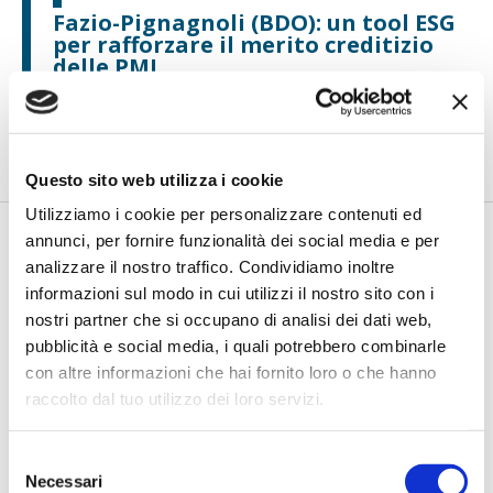
Fazio-Pignagnoli (BDO): un tool ESG
per rafforzare il merito creditizio
delle PMI
di Flavio Padovan, Maddalena Libertini -
Le banche italiane
stanno compiendo progressi significativi nell’integrazione dei
fat...
Questo sito web utilizza i cookie
Utilizziamo i cookie per personalizzare contenuti ed
annunci, per fornire funzionalità dei social media e per
analizzare il nostro traffico. Condividiamo inoltre
informazioni sul modo in cui utilizzi il nostro sito con i
nostri partner che si occupano di analisi dei dati web,
pubblicità e social media, i quali potrebbero combinarle
con altre informazioni che hai fornito loro o che hanno
raccolto dal tuo utilizzo dei loro servizi.
Stella (Prometeia): L’AI generativa è
Selezione
il nuovo motore dell’automazione
Necessari
del
dei processi bancari