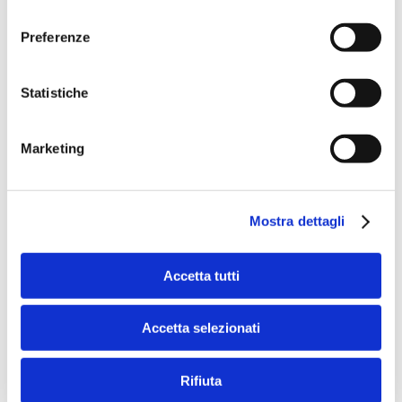
consenso
Preferenze
Speciali eventi
Statistiche
Marketing
Il Salone dei Pagamenti 2025
L’appuntamento internazionale made in Italy sulle frontiere
Mostra dettagli
dell’innovazione nei pagamenti
Accetta tutti
Vai alla pagina Speciali Eventi
Accetta selezionati
Le Newsletter di Bancaforte
Rifiuta