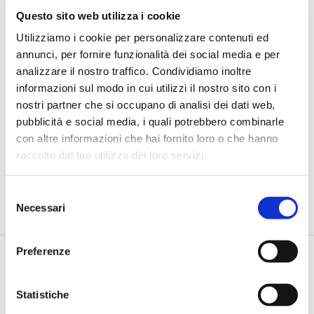
Questo sito web utilizza i cookie
Utilizziamo i cookie per personalizzare contenuti ed
annunci, per fornire funzionalità dei social media e per
analizzare il nostro traffico. Condividiamo inoltre
informazioni sul modo in cui utilizzi il nostro sito con i
CREDITO E FINANZA 2025
nostri partner che si occupano di analisi dei dati web,
Garbella (Prometeia):
pubblicità e social media, i quali potrebbero combinarle
Cartolarizzazione, leva per il credito
con altre informazioni che hai fornito loro o che hanno
delle filiere
raccolto dal tuo utilizzo dei loro servizi.
di Flavio Padovan, Maddalena Libertini -
Il futuro delle filiere
produttive italiane sarà segnato da spinte contrapposte. Ne
Selezione
è...
Necessari
del
consenso
Preferenze
Statistiche