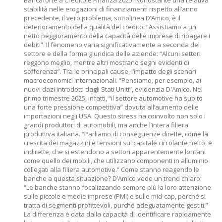
Bancaforte a Credito e Finanza 2025. Nonostante una relativa
stabilità nelle erogazioni di finanziamenti rispetto all’anno
precedente, il vero problema, sottolinea D’Amico, è il
deterioramento della qualità del credito: “Assistiamo a un
netto peggioramento della capacità delle imprese di ripagare i
debiti”. Il fenomeno varia significativamente a seconda del
settore e della forma giuridica delle aziende: “Alcuni settori
reggono meglio, mentre altri mostrano segni evidenti di
sofferenza”. Tra le principali cause, l’impatto degli scenari
macroeconomici internazionali. “Pensiamo, per esempio, ai
nuovi dazi introdotti dagli Stati Uniti”, evidenzia D'Amico. Nel
primo trimestre 2025, infatti, “il settore automotive ha subito
una forte pressione competitiva” dovuta all’aumento delle
importazioni negli USA. Questo stress ha coinvolto non solo i
grandi produttori di automobili, ma anche l’intera filiera
produttiva italiana. “Parliamo di conseguenze dirette, come la
crescita dei magazzini e tensioni sul capitale circolante netto, e
indirette, che si estendono a settori apparentemente lontani
come quello dei mobili, che utilizzano componenti in alluminio
collegati alla filiera automotive.” Come stanno reagendo le
banche a questa situazione? D’Amico vede un trend chiaro:
“Le banche stanno focalizzando sempre più la loro attenzione
sulle piccole e medie imprese (PMI) e sulle mid-cap, perché si
tratta di segmenti profittevoli, purché adeguatamente gestiti.”
La differenza è data dalla capacità di identificare rapidamente