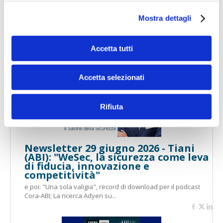
Mostra dettagli
Newsletter 7 luglio 2026 - Speciale
Premio D&I 2026
Newsletter speciale: le videointerviste alle banche vincitrici del
Accetta tutti
Premio ABI D&I 2026 e i commenti...
Accetta selezionati
Rifiuta
Newsletter 29 giugno 2026 - Tiani
(ABI): "WeSec, la sicurezza come leva
di fiducia, innovazione e
competitività"
e poi: "Una sola valigia", record di download per il podcast
Cora-ABI; La ricerca Adyen su...