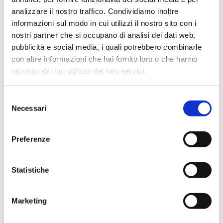
strategico"
analizzare il nostro traffico. Condividiamo inoltre
e poi: andamento del credito alle imprese secondo i dati CRIF;
informazioni sul modo in cui utilizzi il nostro sito con i
Popescu (SAS) e l'integrazione tra AI e...
nostri partner che si occupano di analisi dei dati web,
pubblicità e social media, i quali potrebbero combinarle
con altre informazioni che hai fornito loro o che hanno
raccolto dal tuo utilizzo dei loro servizi.
Selezione
Necessari
del
Newsletter 13 luglio 2026 - Speciale
consenso
Supervision, Risks & Profitability
2026
Preferenze
e poi: Banca del Piemonte, PWC, KPMG, EY, Deloitte, SAS,
Prometeia, le videointerviste ai partner protagonisti...
Statistiche
Marketing