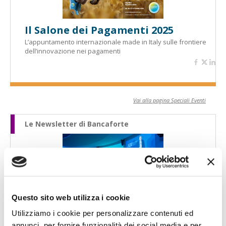
Il Salone dei Pagamenti 2025
L’appuntamento internazionale made in Italy sulle frontiere
dell’innovazione nei pagamenti
Vai alla pagina Speciali Eventi
Le Newsletter di Bancaforte
Questo sito web utilizza i cookie
Newsletter 20 luglio 2026 - Patuelli
(ABI): "Per le banche, e per l'Europa,
Utilizziamo i cookie per personalizzare contenuti ed
è il tempo di un nuovo impegno
annunci, per fornire funzionalità dei social media e per