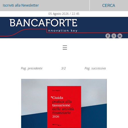
Iscriviti alla Newsletter
CERCA
05 Agosto 2026 / 22:45
☰
Pag. precedente
3/2
Pag. successiva