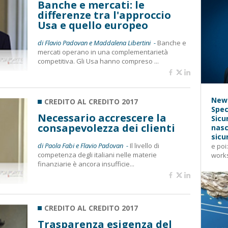
Banche e mercati: le
differenze tra l'approccio
Usa e quello europeo
di Flavio Padovan e Maddalena Libertini -
Banche e
mercati operano in una complementarietà
competitiva. Gli Usa hanno compreso ...
News
CREDITO AL CREDITO 2017
Spec
Necessario accrescere la
Sicu
consapevolezza dei clienti
nasc
sicu
di Paola Fabi e Flavio Padovan -
Il livello di
e poi
competenza degli italiani nelle materie
works
finanziarie è ancora insufficie...
CREDITO AL CREDITO 2017
Trasparenza esigenza del