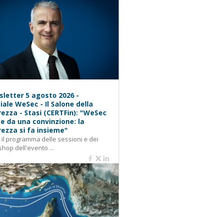
letter 5 agosto 2026 -
iale WeSec - Il Salone della
rezza - Stasi (CERTFin): "WeSec
e da una convinzione: la
rezza si fa insieme"
: il programma delle sessioni e dei
hop dell'evento ...