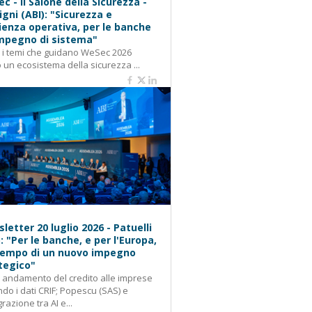
c - Il Salone della Sicurezza -
igni (ABI): "Sicurezza e
lienza operativa, per le banche
mpegno di sistema"
: i temi che guidano WeSec 2026
 un ecosistema della sicurezza ...
letter 20 luglio 2026 - Patuelli
): "Per le banche, e per l'Europa,
 tempo di un nuovo impegno
tegico"
: andamento del credito alle imprese
do i dati CRIF; Popescu (SAS) e
grazione tra AI e...