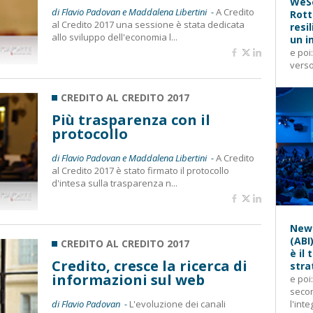
WeSe
di Flavio Padovan e Maddalena Libertini -
A Credito
Rott
al Credito 2017 una sessione è stata dedicata
resi
allo sviluppo dell'economia l...
un i
e poi
verso
CREDITO AL CREDITO 2017
Più trasparenza con il
protocollo
di Flavio Padovan e Maddalena Libertini -
A Credito
al Credito 2017 è stato firmato il protocollo
d'intesa sulla trasparenza n...
News
(ABI
CREDITO AL CREDITO 2017
è il
Credito, cresce la ricerca di
stra
informazioni sul web
e poi
secon
di Flavio Padovan -
L'evoluzione dei canali
l'inte