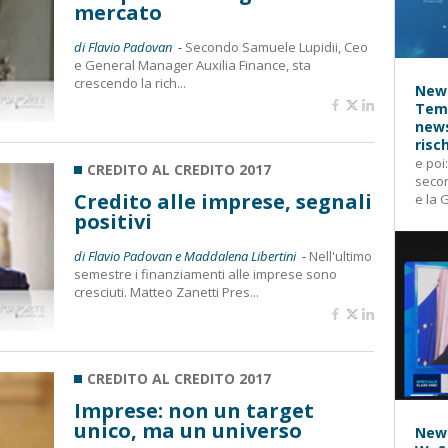
mercato
di Flavio Padovan -
Secondo Samuele Lupidii, Ceo
e General Manager Auxilia Finance, sta
crescendo la rich...
News
Temp
news
risc
e poi
CREDITO AL CREDITO 2017
secon
Credito alle imprese, segnali
e la 
positivi
di Flavio Padovan e Maddalena Libertini -
Nell'ultimo
semestre i finanziamenti alle imprese sono
cresciuti. Matteo Zanetti Pres...
CREDITO AL CREDITO 2017
Imprese: non un target
unico, ma un universo
News