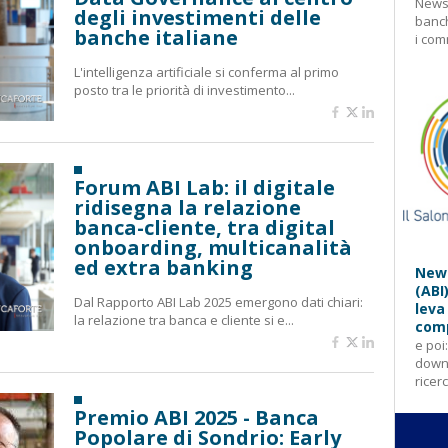
Newsl
degli investimenti delle
banch
banche italiane
i com
L'intelligenza artificiale si conferma al primo
posto tra le priorità di investimento...
Forum ABI Lab: il digitale
ridisegna la relazione
banca-cliente, tra digital
onboarding, multicanalità
ed extra banking
News
(ABI
Dal Rapporto ABI Lab 2025 emergono dati chiari:
leva
la relazione tra banca e cliente si e...
comp
e poi
downl
ricer
Premio ABI 2025 - Banca
Popolare di Sondrio: Early