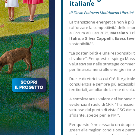
italiane
di Flavio Padovan Maddalena Libertini
La transizione energetica non è più
rafforzare la competitività delle im
al Forum ABI Lab 2025,
Massimo Trip
Italia
, e
Silvia Cappelli, Executive
sostenibilità”.
“La sostenibilità è una responsabil
di valore”. Per questo - spiega Massi
valutativi sia nelle strategie commerc
per finanziamenti alle energie rinnov
Due le direttrici su cui Crédit Agric
consulenziale sempre più accessibile
territoriali, ampliando la rete di soluz
A sottolineare il valore del binomio 
evidenzia il ruolo di CRIF: “Transizi
virtuose dal punto di vista ESG dimo
sfidante, specie per le PMI”.
Per questo è necessario un doppio su
green alle migliori condizioni e part