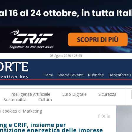
05 Agosto 2026 / 23:43
Temi
Speciali eventi
Rubriche
Bancaforte 
Intelligenza Artificiale
Euro Digitale
Sicurezza
Sostenibilità
Cultura
 i
cookies di Marketing
ng e CRIF, insieme per
nsizione energetica delle imprese