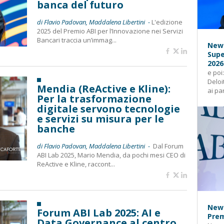
banca del futuro
di Flavio Padovan, Maddalena Libertini -
L'edizione
2025 del Premio ABI per l’Innovazione nei Servizi
Bancari traccia un’immag...
News
Supe
2026
e poi
Deloi
Mendia (ReActive e Kline):
ai pa
Per la trasformazione
digitale servono tecnologie
e servizi su misura per le
banche
di Flavio Padovan, Maddalena Libertini -
Dal Forum
ABI Lab 2025, Mario Mendia, da pochi mesi CEO di
ReActive e Kline, raccont...
News
Forum ABI Lab 2025: AI e
Prem
Data Governance al centro