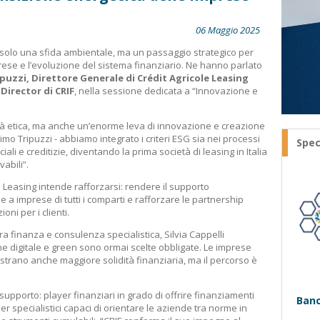
06 Maggio 2025
 solo una sfida ambientale, ma un passaggio strategico per
prese e l’evoluzione del sistema finanziario. Ne hanno parlato
uzzi, Direttore Generale di Crédit Agricole Leasing
 Director di CRIF
, nella sessione dedicata a “Innovazione e
ità etica, ma anche un’enorme leva di innovazione e creazione
mo Tripuzzi - abbiamo integrato i criteri ESG sia nei processi
Spec
iali e creditizie, diventando la prima società di leasing in Italia
abili”.
ole Leasing intende rafforzarsi: rendere il supporto
 a imprese di tutti i comparti e rafforzare le partnership
ioni per i clienti.
tra finanza e consulenza specialistica, Silvia Cappelli
one digitale e green sono ormai scelte obbligate. Le imprese
strano anche maggiore solidità finanziaria, ma il percorso è
pporto: player finanziari in grado di offrire finanziamenti
Banc
ner specialistici capaci di orientare le aziende tra norme in