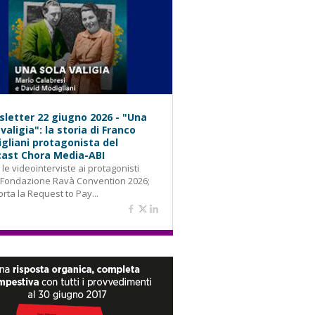
letter 22 giugno 2026 - "Una
 valigia": la storia di Franco
gliani protagonista del
ast Chora Media-ABI
: le videointerviste ai protagonisti
 Fondazione Ravà Convention 2026;
orta la Request to Pay...