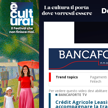
Trend topics
Pagamenti
Fintech
Per vedere questo video devi abilitare
BANCAFORTE TV
Crédit Agricole Leasi
accompagnare la tra