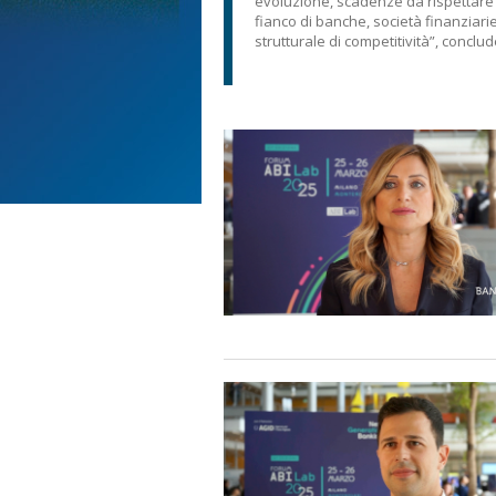
evoluzione, scadenze da rispettare 
fianco di banche, società finanziarie
strutturale di competitività”, conclud