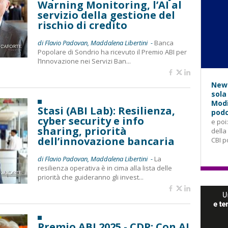
Warning Monitoring, l’AI al
servizio della gestione del
rischio di credito
di Flavio Padovan, Maddalena Libertini -
Banca
Popolare di Sondrio ha ricevuto il Premio ABI per
l’Innovazione nei Servizi Ban...
News
sola
Modi
Stasi (ABI Lab): Resilienza,
podc
cyber security e info
e poi
sharing, priorità
della
dell’innovazione bancaria
CBI p
di Flavio Padovan, Maddalena Libertini -
La
resilienza operativa è in cima alla lista delle
priorità che guideranno gli invest...
Premio ABI 2025 - CDP: Con AI