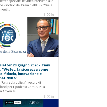
etter speciale: le videointerviste alle
e vincitrici del Premio ABI D&I 2026 e
menti...
letter 29 giugno 2026 - Tiani
): "WeSec, la sicurezza come
 di fiducia, innovazione e
etitività"
: "Una sola valigia", record di
oad per il podcast Cora-ABI; La
ca Adyen su...