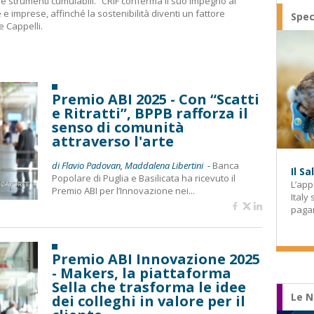
e strumenti cumulabili. “CRIF conferma il suo impegno al
 e imprese, affinché la sostenibilità diventi un fattore
Spec
e Cappelli.
Premio ABI 2025 - Con “Scatti
e Ritratti”, BPPB rafforza il
senso di comunità
attraverso l'arte
di Flavio Padovan, Maddalena Libertini -
Banca
Il S
Popolare di Puglia e Basilicata ha ricevuto il
L’app
Premio ABI per l’Innovazione nei...
Italy
paga
Premio ABI Innovazione 2025
- Makers, la piattaforma
Sella che trasforma le idee
Le N
dei colleghi in valore per il