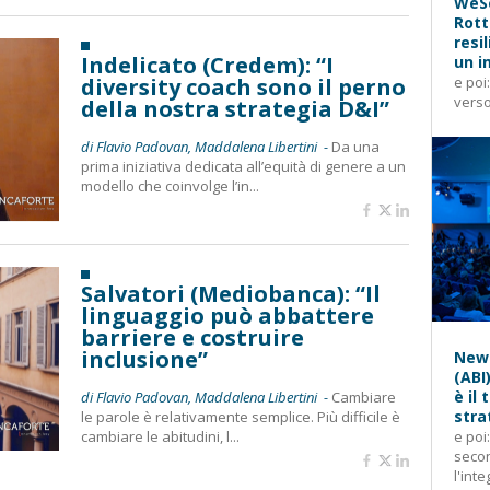
WeSe
Rott
resi
Indelicato (Credem): “I
un i
diversity coach sono il perno
e poi
verso
della nostra strategia D&I”
di Flavio Padovan, Maddalena Libertini -
Da una
prima iniziativa dedicata all’equità di genere a un
modello che coinvolge l’in...
Salvatori (Mediobanca): “Il
linguaggio può abbattere
barriere e costruire
inclusione”
News
(ABI
è il
di Flavio Padovan, Maddalena Libertini -
Cambiare
stra
le parole è relativamente semplice. Più difficile è
cambiare le abitudini, l...
e poi
secon
l'inte