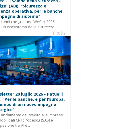
c - Il Salone della Sicurezza -
igni (ABI): "Sicurezza e
lienza operativa, per le banche
mpegno di sistema"
: i temi che guidano WeSec 2026
 un ecosistema della sicurezza ...
letter 20 luglio 2026 - Patuelli
): "Per le banche, e per l'Europa,
 tempo di un nuovo impegno
tegico"
: andamento del credito alle imprese
do i dati CRIF; Popescu (SAS) e
grazione tra AI e...