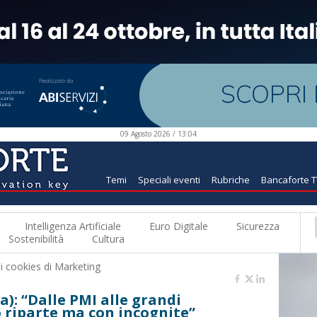
09 Agosto 2026 / 13:04
Temi
Speciali eventi
Rubriche
Bancaforte 
Intelligenza Artificiale
Euro Digitale
Sicurezza
Sostenibilità
Cultura
 i
cookies di Marketing
): “Dalle PMI alle grandi
to riparte ma con incognite”