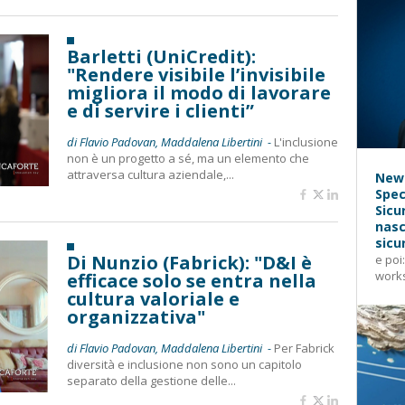
Barletti (UniCredit):
"Rendere visibile l’invisibile
migliora il modo di lavorare
e di servire i clienti”
di Flavio Padovan, Maddalena Libertini -
L'inclusione
non è un progetto a sé, ma un elemento che
attraversa cultura aziendale,...
News
Spec
Sicu
nasc
sicu
Di Nunzio (Fabrick): "D&I è
e poi
works
efficace solo se entra nella
cultura valoriale e
organizzativa"
di Flavio Padovan, Maddalena Libertini -
Per Fabrick
diversità e inclusione non sono un capitolo
separato della gestione delle...