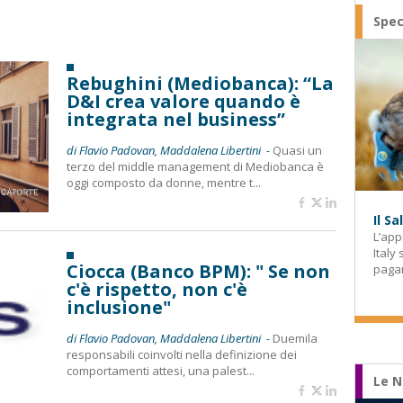
Spec
Rebughini (Mediobanca): “La
D&I crea valore quando è
integrata nel business”
di Flavio Padovan, Maddalena Libertini -
Quasi un
terzo del middle management di Mediobanca è
oggi composto da donne, mentre t...
Il S
L’app
Italy
Ciocca (Banco BPM): " Se non
paga
c'è rispetto, non c'è
inclusione"
di Flavio Padovan, Maddalena Libertini -
Duemila
responsabili coinvolti nella definizione dei
comportamenti attesi, una palest...
Le N