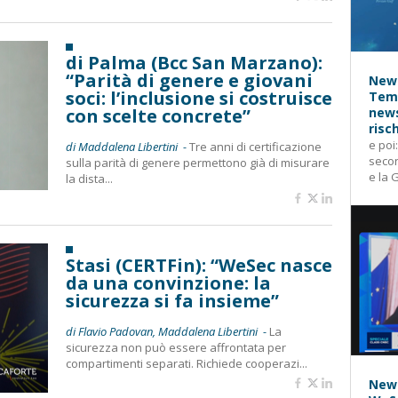
di Palma (Bcc San Marzano):
“Parità di genere e giovani
News
soci: l’inclusione si costruisce
Temp
con scelte concrete”
news
risc
e poi
di Maddalena Libertini -
Tre anni di certificazione
secon
sulla parità di genere permettono già di misurare
e la 
la dista...
Stasi (CERTFin): “WeSec nasce
da una convinzione: la
sicurezza si fa insieme”
di Flavio Padovan, Maddalena Libertini -
La
sicurezza non può essere affrontata per
compartimenti separati. Richiede cooperazi...
News