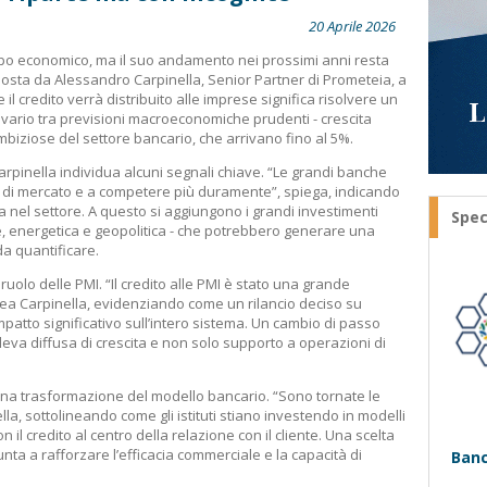
20 Aprile 2026
luppo economico, ma il suo andamento nei prossimi anni resta
oposta da Alessandro Carpinella, Senior Partner di Prometeia, a
il credito verrà distribuito alle imprese significa risolvere un
ivario tra previsioni macroeconomiche prudenti - crescita
ambiziose del settore bancario, che arrivano fino al 5%.
rpinella individua alcuni segnali chiave. “Le grandi banche
e di mercato e a competere più duramente”, spiega, indicando
 nel settore. A questo si aggiungono i grandi investimenti
Spec
itale, energetica e geopolitica - che potrebbero generare una
da quantificare.
 ruolo delle PMI. “Il credito alle PMI è stato una grande
nea Carpinella, evidenziando come un rilancio deciso su
tto significativo sull’intero sistema. Un cambio di passo
 leva diffusa di crescita e non solo supporto a operazioni di
na trasformazione del modello bancario. “Sono tornate le
la, sottolineando come gli istituti stiano investendo in modelli
on il credito al centro della relazione con il cliente. Una scelta
nta a rafforzare l’efficacia commerciale e la capacità di
Banc