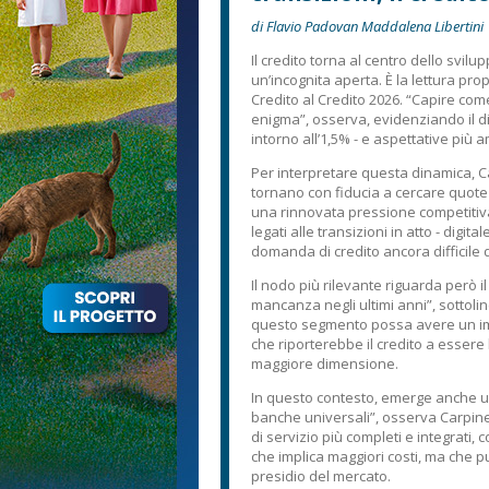
di Flavio Padovan Maddalena Libertini
Il credito torna al centro dello svi
un’incognita aperta. È la lettura pr
Credito al Credito 2026. “Capire come 
enigma”, osserva, evidenziando il d
intorno all’1,5% - e aspettative più 
Per interpretare questa dinamica, Ca
tornano con fiducia a cercare quot
una rinnovata pressione competitiva
legati alle transizioni in atto - dig
domanda di credito ancora difficile 
Il nodo più rilevante riguarda però il
mancanza negli ultimi anni”, sottoli
questo segmento possa avere un impa
che riporterebbe il credito a essere
maggiore dimensione.
In questo contesto, emerge anche u
banche universali”, osserva Carpinel
di servizio più completi e integrati, c
che implica maggiori costi, ma che pu
presidio del mercato.