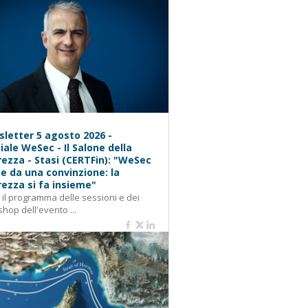
letter 5 agosto 2026 -
iale WeSec - Il Salone della
rezza - Stasi (CERTFin): "WeSec
e da una convinzione: la
rezza si fa insieme"
: il programma delle sessioni e dei
hop dell'evento ...