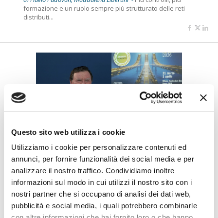
formazione e un ruolo sempre più strutturato delle reti
distributi...
Questo sito web utilizza i cookie
CREDITO AL CREDITO 2026
Utilizziamo i cookie per personalizzare contenuti ed
Penza (PwC Italia): "Gli shock
annunci, per fornire funzionalità dei social media e per
geopolitici amplificano la
analizzare il nostro traffico. Condividiamo inoltre
contrazione del credito alle
informazioni sul modo in cui utilizzi il nostro sito con i
imprese"
nostri partner che si occupano di analisi dei dati web,
di Flavio Padovan, Maddalena Libertini -
Negli ultimi quindici anni
pubblicità e social media, i quali potrebbero combinarle
il credito alle imprese in Italia ha subito una contrazion...
con altre informazioni che hai fornito loro o che hanno