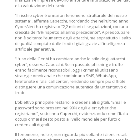
finanziari e imprese devono affrontare la protezione dei dati
e la valutazione del rischio.
“Il rischio cyber è ormai un fenomeno strutturale del nostro
sistema”, afferma Capecchi, ricordando che nell’ultimo anno
CyberAlert ha registrato “2,2 milioni di segnalazioni, con una
crescita dell’8% rispetto all’anno precedente”. A preoccupare
non è soltanto l’aumento degli attacchi, ma soprattutto il salto
di qualità compiuto dalle frodi digitali grazie all’intelligenza
artificiale generativa.
“L’uso della GenAI ha cambiato anche lo stile degli attacchi
cyber”, osserva Capecchi. Se in passato phishing e truffe
erano facilmente riconoscibili, oggi i criminali utilizzano
strategie omnicanale che combinano SMS, WhatsApp,
telefonate e falsi call center, rendendo sempre più difficile
distinguere una comunicazione autentica da un tentativo di
frode.
L’obiettivo principale restano le credenziali digitali. “Email e
password sono presenti nel 90% degli alert cyber che
registriamo”, sottolinea Capecchi, evidenziando come l’Italia
occupi ormai il sesto posto a livello mondiale per furto di
credenziali digitali.
Il fenomeno, inoltre, non riguarda più soltanto i clienti retail.