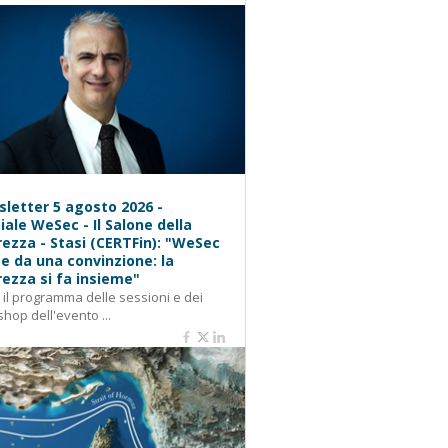
letter 5 agosto 2026 -
iale WeSec - Il Salone della
rezza - Stasi (CERTFin): "WeSec
e da una convinzione: la
rezza si fa insieme"
: il programma delle sessioni e dei
hop dell'evento ...