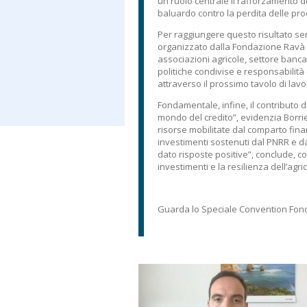
un ruolo centrale il rafforzamento de
baluardo contro la perdita delle produz
Per raggiungere questo risultato se
organizzato dalla Fondazione Ravà son
associazioni agricole, settore banca
politiche condivise e responsabilità
attraverso il prossimo tavolo di lavo
Fondamentale, infine, il contributo 
mondo del credito”, evidenzia Borriello
risorse mobilitate dal comparto finanz
investimenti sostenuti dal PNRR e 
dato risposte positive”, conclude, co
investimenti e la resilienza dell’agric
Guarda lo Speciale Convention Fond