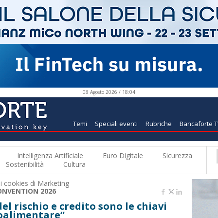
08 Agosto 2026 / 18:04
Temi
Speciali eventi
Rubriche
Bancaforte 
Intelligenza Artificiale
Euro Digitale
Sicurezza
Sostenibilità
Cultura
 i
cookies di Marketing
ONVENTION 2026
el rischio e credito sono le chiavi
roalimentare”