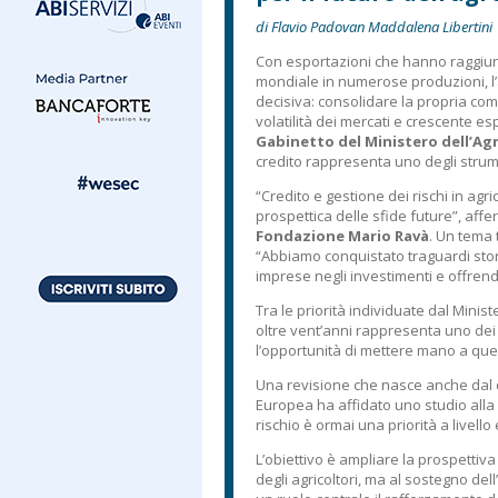
di Flavio Padovan Maddalena Libertini
Con esportazioni che hanno raggiunto
mondiale in numerose produzioni, l’a
decisiva: consolidare la propria com
volatilità dei mercati e crescente es
Gabinetto del Ministero dell’Agr
credito rappresenta uno degli str
“Credito e gestione dei rischi in agr
prospettica delle sfide future”, aff
Fondazione Mario Ravà
. Un tema t
“Abbiamo conquistato traguardi sto
imprese negli investimenti e offrendo
Tra le priorità individuate dal Minist
oltre vent’anni rappresenta uno dei p
l’opportunità di mettere mano a que
Una revisione che nasce anche dal c
Europea ha affidato uno studio alla 
rischio è ormai una priorità a livell
L’obiettivo è ampliare la prospetti
degli agricoltori, ma al sostegno del