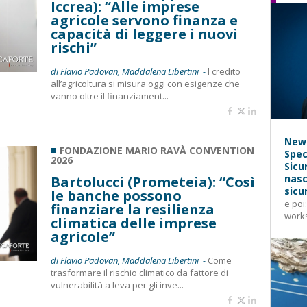
Iccrea): “Alle imprese
agricole servono finanza e
capacità di leggere i nuovi
rischi”
di Flavio Padovan, Maddalena Libertini -
l credito
all’agricoltura si misura oggi con esigenze che
vanno oltre il finanziament...
News
FONDAZIONE MARIO RAVÀ CONVENTION
Spec
2026
Sicu
nasc
Bartolucci (Prometeia): “Così
sicu
le banche possono
e poi
finanziare la resilienza
works
climatica delle imprese
agricole”
di Flavio Padovan, Maddalena Libertini -
Come
trasformare il rischio climatico da fattore di
vulnerabilità a leva per gli inve...