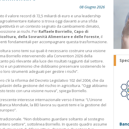
08 Giugno 2026
 il valore record di 72,5 miliardi di euro e una leadership
groalimentare italiano si trova oggi davanti a una sfida
petitività in un contesto segnato da cambiamenti climatici,
posizione ai rischi. Per
Raffaele Borriello, Capo di
icoltura, della Sovranità Alimentare e delle Foreste
, il
umenti fondamentali per accompagnare questa trasformazione.
icoltura sono temi sui quali è necessario costruire una visione
erma Borriello intervenendo alla Convention 2026 della
Spec
anto più rilevante alla luce dei risultati raggiunti dal settore.
rici e un patrimonio che dobbiamo preservare sostenendo le
 loro strumenti adeguati per gestire i rischi”.
ero c’è la riforma del Decreto Legislativo 102 del 2004, che da
ilastri della gestione del rischio in agricoltura. “Oggi abbiamo
sto testo con una visione nuova”, spiega Borriello.
rescente interesse internazionale verso il tema: “L’Unione
Banca Mondiale, la BEI lavora su questi temi e la gestione del
o europeo”.
va tradizionale. “Non dobbiamo guardare soltanto al sostegno
Banc
l’intero settore”, sottolinea Borriello. In questo quadro assume