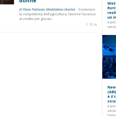
donne”
WeSe
Rott
di Flavio Padovan, Maddalena Libertini -
Sostenere
resi
la competitività dell’agricoltura, favorire l’accesso
un i
al credito per giovan...
e poi
verso
News
(ABI
è il
stra
e poi
secon
l'inte