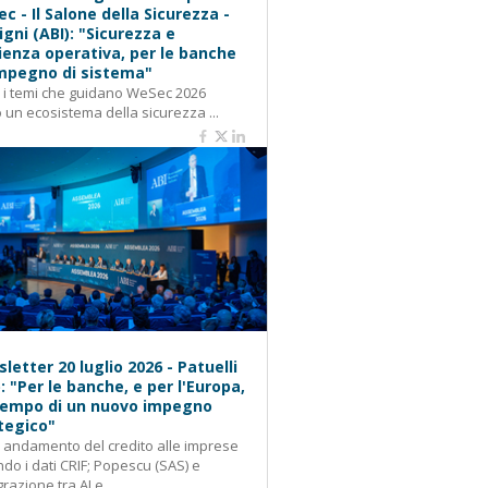
c - Il Salone della Sicurezza -
igni (ABI): "Sicurezza e
lienza operativa, per le banche
mpegno di sistema"
: i temi che guidano WeSec 2026
 un ecosistema della sicurezza ...
letter 20 luglio 2026 - Patuelli
): "Per le banche, e per l'Europa,
 tempo di un nuovo impegno
tegico"
: andamento del credito alle imprese
do i dati CRIF; Popescu (SAS) e
grazione tra AI e...