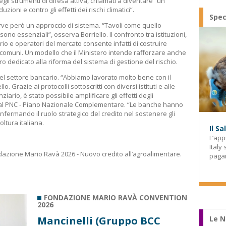
gli strumenti di difesa attiva, chiamati a diventare “un
ioni e contro gli effetti dei rischi climatici”.
Spec
rve però un approccio di sistema. “Tavoli come quello
o essenziali”, osserva Borriello. Il confronto tra istituzioni,
rio e operatori del mercato consente infatti di costruire
 comuni. Un modello che il Ministero intende rafforzare anche
ro dedicato alla riforma del sistema di gestione del rischio.
del settore bancario. “Abbiamo lavorato molto bene con il
. Grazie ai protocolli sottoscritti con diversi istituti e alle
iario, è stato possibile amplificare gli effetti degli
dal PNC - Piano Nazionale Complementare. “Le banche hanno
nfermando il ruolo strategico del credito nel sostenere gli
oltura italiana.
Il S
L’app
Italy
azione Mario Ravà 2026 - Nuovo credito all’agroalimentare.
paga
FONDAZIONE MARIO RAVÀ CONVENTION
2026
Mancinelli (Gruppo BCC
Le N