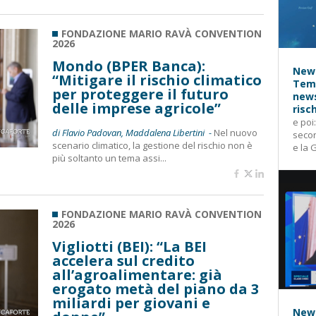
FONDAZIONE MARIO RAVÀ CONVENTION
2026
Mondo (BPER Banca):
News
“Mitigare il rischio climatico
Temp
per proteggere il futuro
news
delle imprese agricole”
risc
e poi
di Flavio Padovan, Maddalena Libertini -
Nel nuovo
secon
scenario climatico, la gestione del rischio non è
e la 
più soltanto un tema assi...
FONDAZIONE MARIO RAVÀ CONVENTION
2026
Vigliotti (BEI): “La BEI
accelera sul credito
all’agroalimentare: già
erogato metà del piano da 3
miliardi per giovani e
News