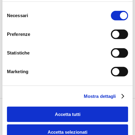
Selezione
Necessari
del
consenso
Preferenze
IL SALONE DEI PAGAMENTI 2024
Statistiche
Renna (comforte): La cybersecurity
come abilitatore del business
Marketing
di Flavio Padovan, Maddalena Libertini -
Per gli istituti bancari,
finanziari e tutte le società che interagiscono nell'ecosis...
Mostra dettagli
Accetta tutti
Accetta selezionati