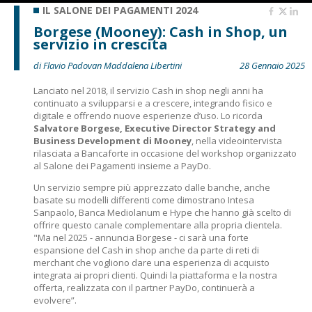
IL SALONE DEI PAGAMENTI 2024
Borgese (Mooney): Cash in Shop, un
servizio in crescita
di Flavio Padovan Maddalena Libertini
28 Gennaio 2025
Lanciato nel 2018, il servizio Cash in shop negli anni ha
continuato a svilupparsi e a crescere, integrando fisico e
digitale e offrendo nuove esperienze d’uso. Lo ricorda
Salvatore Borgese, Executive Director Strategy and
Business Development di Mooney
, nella videointervista
rilasciata a Bancaforte in occasione del workshop organizzato
al Salone dei Pagamenti insieme a PayDo.
Un servizio sempre più apprezzato dalle banche, anche
basate su modelli differenti come dimostrano Intesa
Sanpaolo, Banca Mediolanum e Hype che hanno già scelto di
offrire questo canale complementare alla propria clientela.
"Ma nel 2025 - annuncia Borgese - ci sarà una forte
espansione del Cash in shop anche da parte di reti di
merchant che vogliono dare una esperienza di acquisto
integrata ai propri clienti. Quindi la piattaforma e la nostra
offerta, realizzata con il partner PayDo, continuerà a
evolvere”.