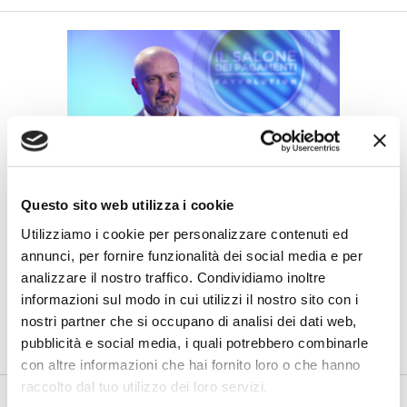
IL SALONE DEI PAGAMENTI 2024
Questo sito web utilizza i cookie
Aguggini (Intesa Sanpaolo): Da
Utilizziamo i cookie per personalizzare contenuti ed
laboratorio di AI a factory per la
annunci, per fornire funzionalità dei social media e per
banca
analizzare il nostro traffico. Condividiamo inoltre
di Flavio Padovan, Maddalena Libertini -
Al Salone Pagamenti
informazioni sul modo in cui utilizzi il nostro sito con i
2024, Federico Aguggini, Head of AI Transformation - Data
nostri partner che si occupano di analisi dei dati web,
Science...
pubblicità e social media, i quali potrebbero combinarle
con altre informazioni che hai fornito loro o che hanno
raccolto dal tuo utilizzo dei loro servizi.