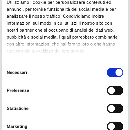
Utilizziamo i cookie per personalizzare contenuti ed
annunci, per fornire funzionalità dei social media e per
analizzare il nostro traffico. Condividiamo inoltre
informazioni sul modo in cui utilizzi il nostro sito con i
nostri partner che si occupano di analisi dei dati web,
FONDAZIONE MARIO RAVÀ CONVENTION 2026
pubblicità e social media, i quali potrebbero combinarle
con altre informazioni che hai fornito loro o che hanno
Vigliotti (BEI): “La BEI accelera sul
credito all’agroalimentare: già
raccolto dal tuo utilizzo dei loro servizi.
erogato metà del piano da 3
miliardi per giovani e donne”
Selezione
Necessari
di Flavio Padovan, Maddalena Libertini -
Sostenere la
del
competitività dell’agricoltura, favorire l’accesso al credito per
consenso
giovan...
Preferenze
Statistiche
Marketing