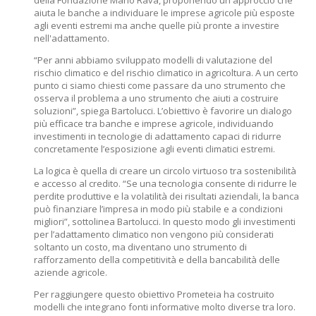
della Fondazione Mario Ravà, proponendo un approccio che
aiuta le banche a individuare le imprese agricole più esposte
agli eventi estremi ma anche quelle più pronte a investire
nell'adattamento.
“Per anni abbiamo sviluppato modelli di valutazione del
rischio climatico e del rischio climatico in agricoltura. A un certo
punto ci siamo chiesti come passare da uno strumento che
osserva il problema a uno strumento che aiuti a costruire
soluzioni”, spiega Bartolucci. L’obiettivo è favorire un dialogo
più efficace tra banche e imprese agricole, individuando
investimenti in tecnologie di adattamento capaci di ridurre
concretamente l’esposizione agli eventi climatici estremi.
La logica è quella di creare un circolo virtuoso tra sostenibilità
e accesso al credito. “Se una tecnologia consente di ridurre le
perdite produttive e la volatilità dei risultati aziendali, la banca
può finanziare l’impresa in modo più stabile e a condizioni
migliori”, sottolinea Bartolucci. In questo modo gli investimenti
per l’adattamento climatico non vengono più considerati
soltanto un costo, ma diventano uno strumento di
rafforzamento della competitività e della bancabilità delle
aziende agricole.
Per raggiungere questo obiettivo Prometeia ha costruito
modelli che integrano fonti informative molto diverse tra loro.