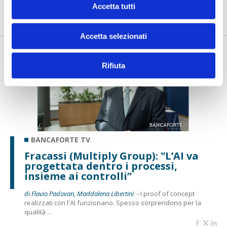
di Flavio Padovan, Maddalena Libertini -
Rendere i controlli di
Accetta tutti
secondo livello più strutturati, standardizzati e capaci di le...
Accetta selezionati
Rifiuta
BANCAFORTE TV
Fracassi (Multiply Group): "L’AI va
progettata dentro i processi,
insieme ai controlli”
di Flavio Padovan, Maddalena Libertini -
I proof of concept
realizzati con l'AI funzionano. Spesso sorprendono per la
qualità ...