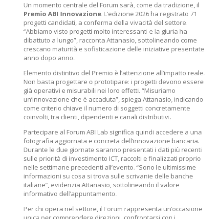
Un momento centrale del Forum sarà, come da tradizione, il
Premio ABI Innovazione
. L’edizione 2026 ha registrato 71
progetti candidati, a conferma della vivacità del settore.
“Abbiamo visto progetti molto interessanti e la giuria ha
dibattuto a lungo”, racconta Attanasio, sottolineando come
crescano maturità e sofisticazione delle iniziative presentate
anno dopo anno.
Elemento distintivo del Premio è l’attenzione all’impatto reale.
Non basta progettare o prototipare: i progetti devono essere
già operativi e misurabili nei loro effetti. “Misuriamo
un’innovazione che è accaduta”, spiega Attanasio, indicando
come criterio chiave il numero di soggetti concretamente
coinvolti, tra clienti, dipendenti e canali distributivi.
Partecipare al Forum ABI Lab significa quindi accedere a una
fotografia aggiornata e concreta dell’innovazione bancaria.
Durante le due giornate saranno presentati i dati più recenti
sulle priorità di investimento ICT, raccolti e finalizzati proprio
nelle settimane precedenti all’evento. “Sono le ultimissime
informazioni su cosa si trova sulle scrivanie delle banche
italiane”, evidenzia Attanasio, sottolineando il valore
informativo dell’appuntamento.
Per chi opera nel settore, il Forum rappresenta un’occasione
unica per comprendere direzioni, confrontarsi con i