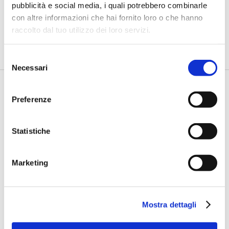
linguaggio può abbattere barriere e
pubblicità e social media, i quali potrebbero combinarle
costruire inclusione”
con altre informazioni che hai fornito loro o che hanno
raccolto dal tuo utilizzo dei loro servizi.
di Flavio Padovan, Maddalena Libertini -
Cambiare le parole è
relativamente semplice. Più difficile è cambiare le abitudini, l...
Selezione
Necessari
del
consenso
Preferenze
Statistiche
Marketing
BANCAFORTE TV
Petrella (BPER Banca): “La GenAI
rafforza i controlli e valorizza il
Mostra dettagli
lavoro degli analisti”