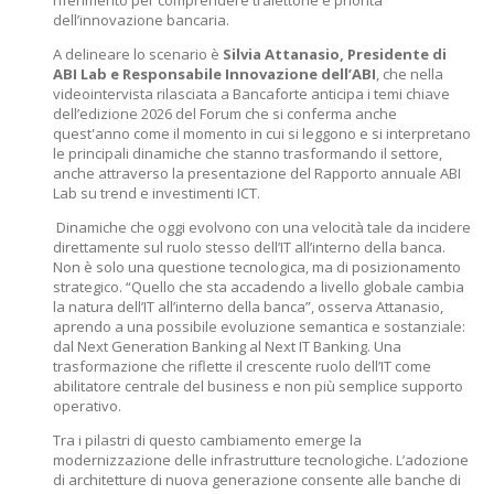
riferimento per comprendere traiettorie e priorità
dell’innovazione bancaria.
A delineare lo scenario è
Silvia Attanasio, Presidente di
ABI Lab e Responsabile Innovazione dell’ABI
, che nella
videointervista rilasciata a Bancaforte anticipa i temi chiave
dell’edizione 2026 del Forum che si conferma anche
quest'anno come il momento in cui si leggono e si interpretano
le principali dinamiche che stanno trasformando il settore,
anche attraverso la presentazione del Rapporto annuale ABI
Lab su trend e investimenti ICT.
Dinamiche che oggi evolvono con una velocità tale da incidere
direttamente sul ruolo stesso dell’IT all’interno della banca.
Non è solo una questione tecnologica, ma di posizionamento
strategico. “Quello che sta accadendo a livello globale cambia
la natura dell’IT all’interno della banca”, osserva Attanasio,
aprendo a una possibile evoluzione semantica e sostanziale:
dal Next Generation Banking al Next IT Banking. Una
trasformazione che riflette il crescente ruolo dell’IT come
abilitatore centrale del business e non più semplice supporto
operativo.
Tra i pilastri di questo cambiamento emerge la
modernizzazione delle infrastrutture tecnologiche. L’adozione
di architetture di nuova generazione consente alle banche di