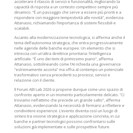
accelerare il rilascio di servizi e funzionalità, migliorando la
capacità di risposta a un contesto competitivo sempre più
dinamico. “È un passaggio che serve a essere più pronti e a
rispondere con maggiore tempestività alle novità”, evidenzia
Attanasio, richiamando l’importanza di sistemi flessibili e
scalabili.
Accanto alla modernizzazione tecnologica, si afferma anche il
tema dell’autonomia strategica, che entra progressivamente
nelle agende delle banche europee. Un elemento che si
intreccia con un’altra direttrice prioritaria: l’intelligenza
artificiale. “È uno dei temi di primissimo piano”, afferma
Attanasio, sottolineando come l’AI richieda una governance
“estremamente accorta” ma offra al contempo un potenziale
trasformativo senza precedenti su processi, servizi e
relazione con il cliente.
Il Forum ABI Lab 2026 si propone dunque come uno spazio di
confronto aperto in un momento particolarmente delicato. “Ci
troviamo nell’attimo che precede un grande salto”, afferma
Attanasio, evidenziando la necessità di fermarsi a riflettere e
condividere esperienze. L’evento diventa così un luogo di
sintesi tra visione strategica e applicazione concreta, in cui
banche e partner tecnologici possono confrontarsi sulle
soluzioni già implementate e sulle prospettive future.