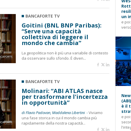
WeSe
Rott
resi
BANCAFORTE TV
un i
e poi
Goitini (BNL BNP Paribas):
verso
“Serve una capacità
collettiva di leggere il
mondo che cambia”
La geopolitica non è più una variabile di contesto
da osservare sullo sfondo. È diven...
BANCAFORTE TV
Molinari: “ABI ATLAS nasce
per trasformare l'incertezza
News
(ABI
in opportunità”
è il
stra
di Flavio Padovan, Maddalena Libertini -
Viviamo
e poi
una fase storica in cui il mondo cambia più
secon
rapidamente della nostra capacità...
l'inte