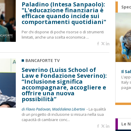
Paladino (Intesa Sanpaolo):
Spec
"L'educazione finanziaria è
efficace quando incide sui
comportamenti quotidiani"
Per chi dispone di poche risorse o di strumenti
limitati, anche una scelta economica ...
BANCAFORTE TV
Severino (Luiss School of
Il S
Law e Fondazione Severino):
L’app
“Inclusione significa
Italy
accompagnare, accogliere e
paga
offrire una nuova
possibilità”
di Flavio Padovan, Maddalena Libertini -
La qualità
di un progetto di inclusione si misura nella sua
capacità di cambiare conc...
Le N