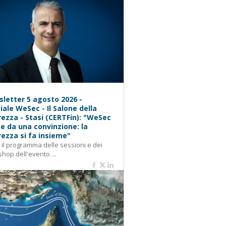
letter 5 agosto 2026 -
iale WeSec - Il Salone della
rezza - Stasi (CERTFin): "WeSec
e da una convinzione: la
rezza si fa insieme"
: il programma delle sessioni e dei
hop dell'evento ...