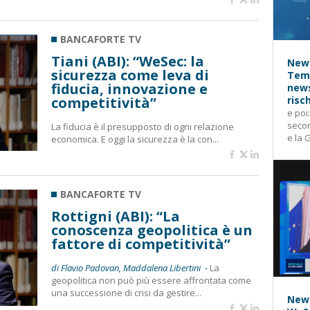
BANCAFORTE TV
Tiani (ABI): “WeSec: la
News
sicurezza come leva di
Temp
fiducia, innovazione e
news
competitività”
risc
e poi
secon
La fiducia è il presupposto di ogni relazione
e la 
economica. E oggi la sicurezza è la con...
BANCAFORTE TV
Rottigni (ABI): “La
conoscenza geopolitica è un
fattore di competitività”
di Flavio Padovan, Maddalena Libertini -
La
geopolitica non può più essere affrontata come
una successione di crisi da gestire...
News