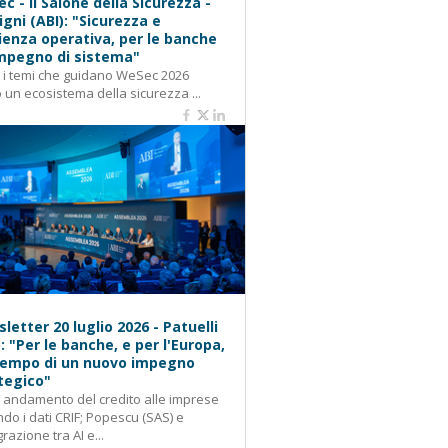
c - Il Salone della Sicurezza -
igni (ABI): "Sicurezza e
lienza operativa, per le banche
mpegno di sistema"
: i temi che guidano WeSec 2026
 un ecosistema della sicurezza ...
letter 20 luglio 2026 - Patuelli
): "Per le banche, e per l'Europa,
 tempo di un nuovo impegno
tegico"
: andamento del credito alle imprese
do i dati CRIF; Popescu (SAS) e
grazione tra AI e...