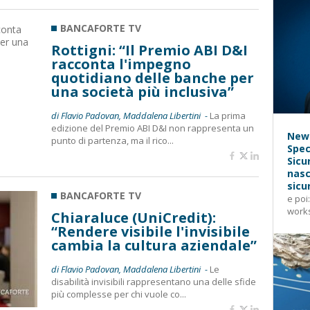
BANCAFORTE TV
Rottigni: “Il Premio ABI D&I
racconta l'impegno
quotidiano delle banche per
una società più inclusiva”
di Flavio Padovan, Maddalena Libertini -
La prima
edizione del Premio ABI D&I non rappresenta un
News
punto di partenza, ma il rico...
Spec
Sicu
nasc
sicu
BANCAFORTE TV
e poi
works
Chiaraluce (UniCredit):
“Rendere visibile l'invisibile
cambia la cultura aziendale”
di Flavio Padovan, Maddalena Libertini -
Le
disabilità invisibili rappresentano una delle sfide
più complesse per chi vuole co...