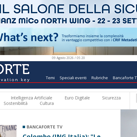
09 Agosto 2026 / 05:20
Temi
Speciali eventi
Rubriche
Bancaforte 
Intelligenza Artificiale
Euro Digitale
Sicurezza
Sostenibilità
Cultura
BANCAFORTE TV
Colombo (ING Italia): "Le