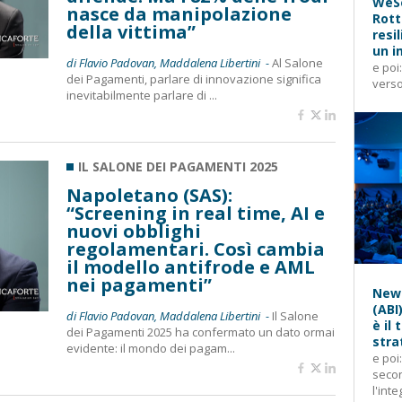
WeSe
nasce da manipolazione
Rott
della vittima”
resi
un i
di Flavio Padovan, Maddalena Libertini -
Al Salone
e poi
dei Pagamenti, parlare di innovazione significa
verso
inevitabilmente parlare di ...
IL SALONE DEI PAGAMENTI 2025
Napoletano (SAS):
“Screening in real time, AI e
nuovi obblighi
regolamentari. Così cambia
il modello antifrode e AML
nei pagamenti”
News
(ABI
di Flavio Padovan, Maddalena Libertini -
Il Salone
è il
dei Pagamenti 2025 ha confermato un dato ormai
stra
evidente: il mondo dei pagam...
e poi
secon
l'inte