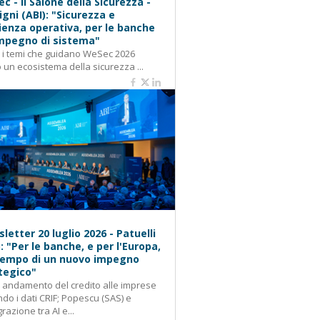
c - Il Salone della Sicurezza -
igni (ABI): "Sicurezza e
lienza operativa, per le banche
mpegno di sistema"
: i temi che guidano WeSec 2026
 un ecosistema della sicurezza ...
letter 20 luglio 2026 - Patuelli
): "Per le banche, e per l'Europa,
 tempo di un nuovo impegno
tegico"
: andamento del credito alle imprese
do i dati CRIF; Popescu (SAS) e
grazione tra AI e...