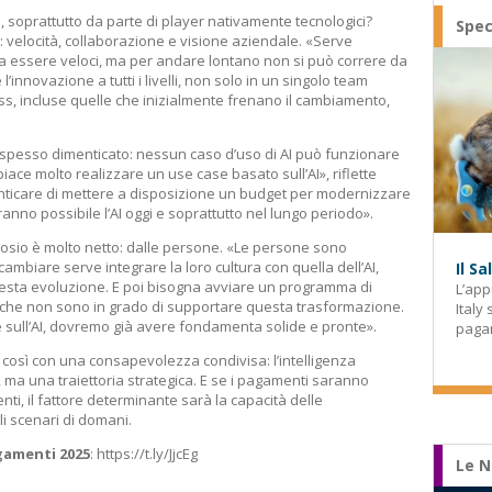
soprattutto da parte di player nativamente tecnologici?
Spec
a: velocità, collaborazione e visione aziendale. «Serve
 essere veloci, ma per andare lontano non si può correre da
’innovazione a tutti i livelli, non solo in un singolo team
ess, incluse quelle che inizialmente frenano il cambiamento,
spesso dimenticato: nessun caso d’uso di AI può funzionare
iace molto realizzare un use case basato sull’AI», riflette
icare di mettere a disposizione un budget per modernizzare
anno possibile l’AI oggi e soprattutto nel lungo periodo».
osio è molto netto: dalle persone. «Le persone sono
cambiare serve integrare la loro cultura con quella dell’AI,
Il S
esta evoluzione. E poi bisogna avviare un programma di
L’app
t che non sono in grado di supportare questa trasformazione.
Italy
sull’AI, dovremo già avere fondamenta solide e pronte».
paga
 così con una consapevolezza condivisa: l’intelligenza
a, ma una traiettoria strategica. E se i pagamenti saranno
genti, il fattore determinante sarà la capacità delle
li scenari di domani.
gamenti 2025
: https://t.ly/JjcEg
Le N