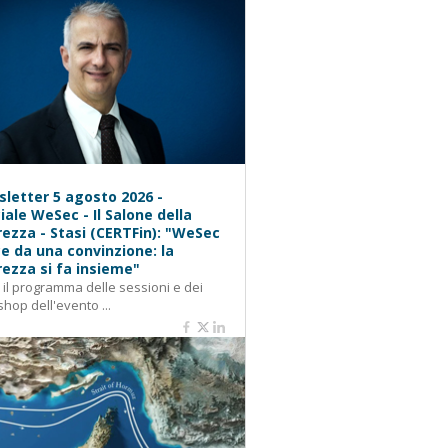
letter 5 agosto 2026 -
iale WeSec - Il Salone della
rezza - Stasi (CERTFin): "WeSec
e da una convinzione: la
rezza si fa insieme"
: il programma delle sessioni e dei
hop dell'evento ...