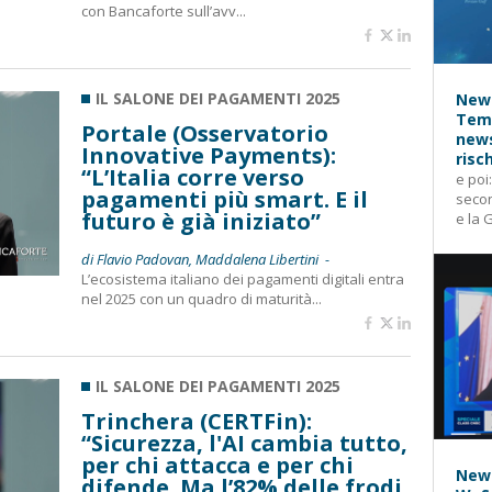
con Bancaforte sull’avv...
IL SALONE DEI PAGAMENTI 2025
News
Temp
Portale (Osservatorio
news
Innovative Payments):
risc
“L’Italia corre verso
e poi
pagamenti più smart. E il
secon
futuro è già iniziato”
e la 
di Flavio Padovan, Maddalena Libertini -
L’ecosistema italiano dei pagamenti digitali entra
nel 2025 con un quadro di maturità...
IL SALONE DEI PAGAMENTI 2025
Trinchera (CERTFin):
“Sicurezza, l'AI cambia tutto,
per chi attacca e per chi
News
difende. Ma l’82% delle frodi