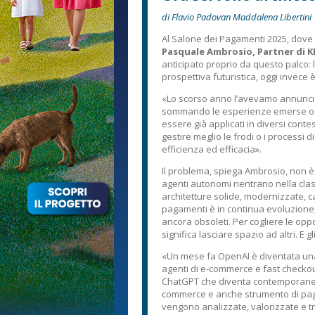
di Flavio Padovan Maddalena Libertini
Al Salone dei Pagamenti 2025, dove l’
Pasquale Ambrosio, Partner di 
anticipato proprio da questo palco: 
prospettiva futuristica, oggi invece è
«Lo scorso anno l’avevamo annuncia
sommando le esperienze emerse oggi
essere già applicati in diversi conte
gestire meglio le frodi o i processi d
efficienza ed efficacia».
Il problema, spiega Ambrosio, non è 
agenti autonomi rientrano nella clas
architetture solide, modernizzate, ca
pagamenti è in continua evoluzione,
ancora obsoleti. Per cogliere le opp
significa lasciare spazio ad altri. E
«Un mese fa OpenAI è diventata una 
agenti di e-commerce e fast checkou
ChatGPT che diventa contemporaneam
commerce e anche strumento di paga
vengono analizzate, valorizzate e t