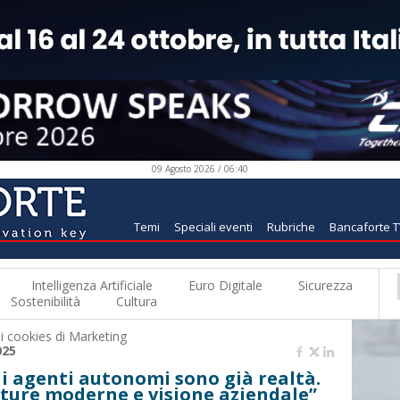
09 Agosto 2026 / 06:40
Temi
Speciali eventi
Rubriche
Bancaforte 
Intelligenza Artificiale
Euro Digitale
Sicurezza
Sostenibilità
Cultura
 i
cookies di Marketing
025
i agenti autonomi sono già realtà.
ture moderne e visione aziendale”