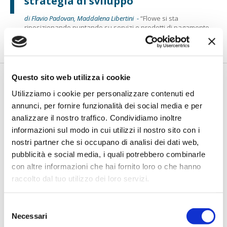
strategia di sviluppo
di Flavio Padovan, Maddalena Libertini -
“Flowe si sta
riposizionando puntando su servizi e prodotti di pagamento
nell’ambito ...
Questo sito web utilizza i cookie
Utilizziamo i cookie per personalizzare contenuti ed
annunci, per fornire funzionalità dei social media e per
analizzare il nostro traffico. Condividiamo inoltre
informazioni sul modo in cui utilizzi il nostro sito con i
nostri partner che si occupano di analisi dei dati web,
pubblicità e social media, i quali potrebbero combinarle
con altre informazioni che hai fornito loro o che hanno
IL SALONE DEI PAGAMENTI 2024
raccolto dal tuo utilizzo dei loro servizi.
Aguggini (Intesa Sanpaolo): Da
laboratorio di AI a factory per la
banca
Selezione
Necessari
del
di Flavio Padovan, Maddalena Libertini -
Al Salone Pagamenti