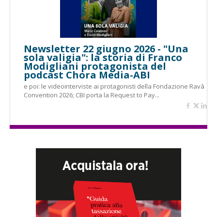
Newsletter 22 giugno 2026 - "Una
sola valigia": la storia di Franco
Modigliani protagonista del
podcast Chora Media-ABI
e poi: le videointerviste ai protagonisti della Fondazione Ravà
Convention 2026; CBI porta la Request to Pay...