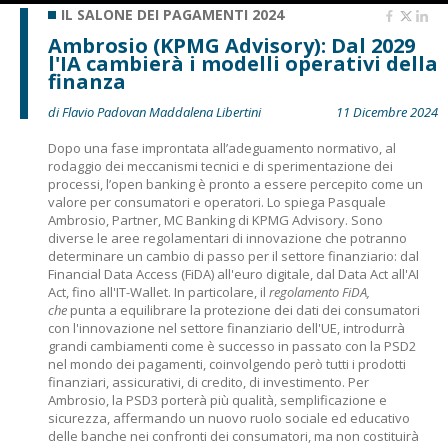
IL SALONE DEI PAGAMENTI 2024
Ambrosio (KPMG Advisory): Dal 2029
l'IA cambierà i modelli operativi della
finanza
di Flavio Padovan Maddalena Libertini
11 Dicembre 2024
Dopo una fase improntata all’adeguamento normativo, al
rodaggio dei meccanismi tecnici e di sperimentazione dei
processi, l’open banking è pronto a essere percepito come un
valore per consumatori e operatori. Lo spiega Pasquale
Ambrosio, Partner, MC Banking di KPMG Advisory. Sono
diverse le aree regolamentari di innovazione che potranno
determinare un cambio di passo per il settore finanziario: dal
Financial Data Access (FiDA) all'euro digitale, dal Data Act all'AI
Act, fino all'IT-Wallet. In particolare, il
regolamento FiDA,
che
punta a equilibrare la protezione dei dati dei consumatori
con l'innovazione nel settore finanziario dell'UE, introdurrà
grandi cambiamenti come è successo in passato con la PSD2
nel mondo dei pagamenti, coinvolgendo però tutti i prodotti
finanziari, assicurativi, di credito, di investimento. Per
Ambrosio, la PSD3 porterà più qualità, semplificazione e
sicurezza, affermando un nuovo ruolo sociale ed educativo
delle banche nei confronti dei consumatori, ma non costituirà