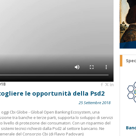
Spec
018
 cogliere le opportunità della Psd2
25 Settembre 2018
o oggi Cbi Globe - Global Open Banking Ecosystem, una
ssione tra banche e terze parti, supporta lo sviluppo di servizi
to livello di protezione dei consumatori. Con un risparmio del
Banc
istemi tecnici richiesti dalla Psd2 al settore bancario. Ne
e generale del Consorzio Cbi (di Flavio Padovan)