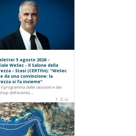
letter 5 agosto 2026 -
iale WeSec - Il Salone della
rezza - Stasi (CERTFin): "WeSec
e da una convinzione: la
rezza si fa insieme"
: il programma delle sessioni e dei
hop dell'evento ...