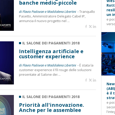
WeSe
banche medio-piccole
Rott
resi
di Flavio Padovan e Maddalena Libertini -
Tranquillo
un i
Pasetto, Amministratore Delegato Cabel IP,
e poi
annuncia il nuovo progetto nel ...
verso
IL SALONE DEI PAGAMENTI 2018
Intelligenza artificiale e
customer experience
di Flavio Padovan e Maddalena Libertini -
È stata la
customer experience il fil rouge delle soluzioni
presentate al Salone dei ...
News
(ABI
è il
IL SALONE DEI PAGAMENTI 2018
stra
e poi
Priorità all'innovazione.
secon
Anche per le assemblee
l'inte