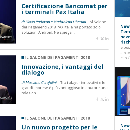
Certificazione Bancomat per
i terminali Pax Italia
di Flavio Padovan e Maddalena Libertini -
Al Salone
News
dei Pagamenti 2018 PAX Italia ha portato solo
Temp
soluzioni Android. Ne spiega ...
news
risc
e poi
secon
IL SALONE DEI PAGAMENTI 2018
e la 
Innovazione, i vantaggi del
dialogo
di Massimo Cerofolini -
Tra i player innovativi e le
grandi imprese è più vantaggioso instaurare una
relazion...
IL SALONE DEI PAGAMENTI 2018
News
Un nuovo progetto per le