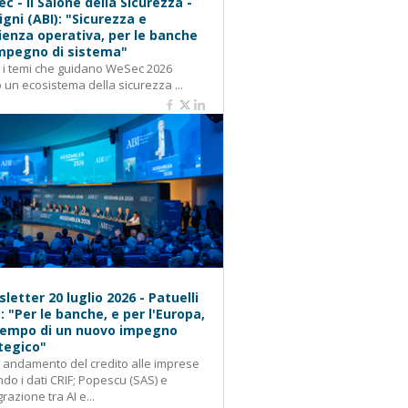
c - Il Salone della Sicurezza -
igni (ABI): "Sicurezza e
lienza operativa, per le banche
mpegno di sistema"
: i temi che guidano WeSec 2026
 un ecosistema della sicurezza ...
letter 20 luglio 2026 - Patuelli
): "Per le banche, e per l'Europa,
 tempo di un nuovo impegno
tegico"
: andamento del credito alle imprese
do i dati CRIF; Popescu (SAS) e
grazione tra AI e...