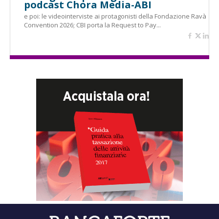
podcast Chora Media-ABI
e poi: le videointerviste ai protagonisti della Fondazione Ravà
Convention 2026; CBI porta la Request to Pay...