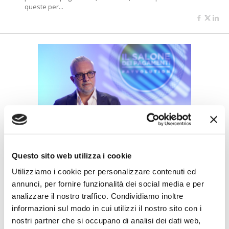
queste per...
IL SALONE DEI PAGAMENTI 2024
Temporiti (Flowe): Embedded
Questo sito web utilizza i cookie
finance al centro della nuova
Utilizziamo i cookie per personalizzare contenuti ed
strategia di sviluppo
annunci, per fornire funzionalità dei social media e per
di Flavio Padovan, Maddalena Libertini -
“Flowe si sta
analizzare il nostro traffico. Condividiamo inoltre
riposizionando puntando su servizi e prodotti di pagamento
informazioni sul modo in cui utilizzi il nostro sito con i
nell’ambito ...
nostri partner che si occupano di analisi dei dati web,