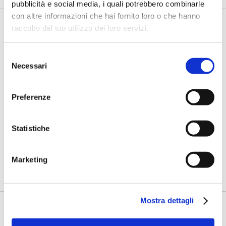
pubblicità e social media, i quali potrebbero combinarle
con altre informazioni che hai fornito loro o che hanno
raccolto dal tuo utilizzo dei loro servizi.
Selezione
Necessari
del
consenso
Preferenze
IL SALONE DEI PAGAMENTI 2024
Renna (comforte): La cybersecurity
Statistiche
come abilitatore del business
di Flavio Padovan, Maddalena Libertini -
Per gli istituti bancari,
Marketing
finanziari e tutte le società che interagiscono nell'ecosis...
Mostra dettagli