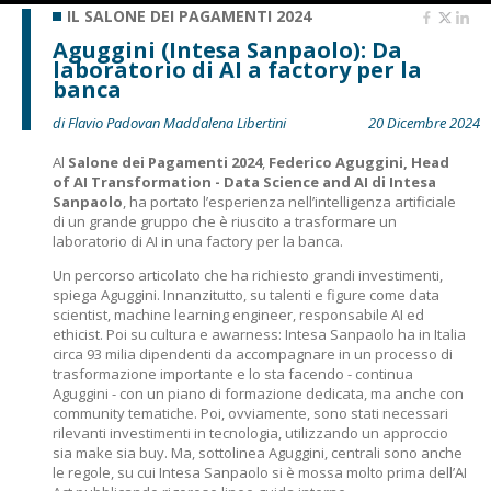
IL SALONE DEI PAGAMENTI 2024
Aguggini (Intesa Sanpaolo): Da
laboratorio di AI a factory per la
banca
di Flavio Padovan Maddalena Libertini
20 Dicembre 2024
Al
Salone dei Pagamenti 2024
,
Federico Aguggini, Head
of AI Transformation - Data Science and AI di Intesa
Sanpaolo
, ha portato l’esperienza nell’intelligenza artificiale
di un grande gruppo che è riuscito a trasformare un
laboratorio di AI in una factory per la banca.
Un percorso articolato che ha richiesto grandi investimenti,
spiega Aguggini. Innanzitutto, su talenti e figure come data
scientist, machine learning engineer, responsabile AI ed
ethicist. Poi su cultura e awarness: Intesa Sanpaolo ha in Italia
circa 93 milia dipendenti da accompagnare in un processo di
trasformazione importante e lo sta facendo - continua
Aguggini - con un piano di formazione dedicata, ma anche con
community tematiche. Poi, ovviamente, sono stati necessari
rilevanti investimenti in tecnologia, utilizzando un approccio
sia make sia buy. Ma, sottolinea Aguggini, centrali sono anche
le regole, su cui Intesa Sanpaolo si è mossa molto prima dell’AI