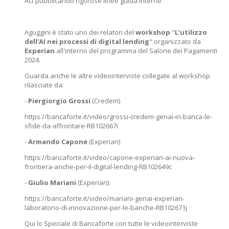
Act pubblicando rigorose linee guida interne.
Aguggini è stato uno dei relatori del
workshop
"
L’utilizzo
dell'AI nei processi di digital lending
" organizzato da
Experian
all'interno del programma del Salone dei Pagamenti
2024.
Guarda anche le altre videointerviste collegate al workshop
rilasciate da:
-
Piergiorgio Grossi
(Credem)
https://bancaforte.it/video/grossi-credem-genai-in-banca-le-
sfide-da-affrontare-RB102667i
-
Armando Capone
(Experian)
https://bancaforte.it/video/capone-experian-ai-nuova-
frontiera-anche-per-il-digital-lending-RB102649c
-
Giulio Mariani
(Experian):
https://bancaforte.it/video/mariani-genai-experian-
laboratorio-di-innovazione-per-le-banche-RB102671j
Qui lo
Speciale
di Bancaforte con tutte le videointerviste