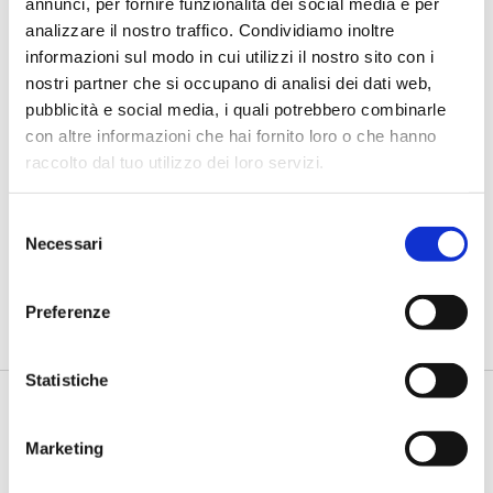
annunci, per fornire funzionalità dei social media e per
analizzare il nostro traffico. Condividiamo inoltre
informazioni sul modo in cui utilizzi il nostro sito con i
nostri partner che si occupano di analisi dei dati web,
pubblicità e social media, i quali potrebbero combinarle
con altre informazioni che hai fornito loro o che hanno
raccolto dal tuo utilizzo dei loro servizi.
IL SALONE DEI PAGAMENTI 2019
Selezione
Open banking, tre campi di azioni
Necessari
del
concrete
consenso
di Flavio Padovan -
L'open banking rappresenta una delle
Preferenze
principali opportunità per l'evoluzione dell'eco...
Statistiche
Marketing