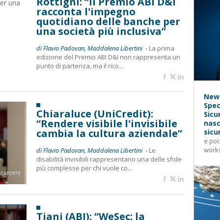
Rottigni: “Il Premio ABI D&I
racconta l'impegno
quotidiano delle banche per
una società più inclusiva”
di Flavio Padovan, Maddalena Libertini -
La prima
edizione del Premio ABI D&I non rappresenta un
punto di partenza, ma il rico...
News
Spec
Chiaraluce (UniCredit):
Sicu
“Rendere visibile l'invisibile
nasc
cambia la cultura aziendale”
sicu
e poi
works
di Flavio Padovan, Maddalena Libertini -
Le
disabilità invisibili rappresentano una delle sfide
più complesse per chi vuole co...
Tiani (ABI): “WeSec: la