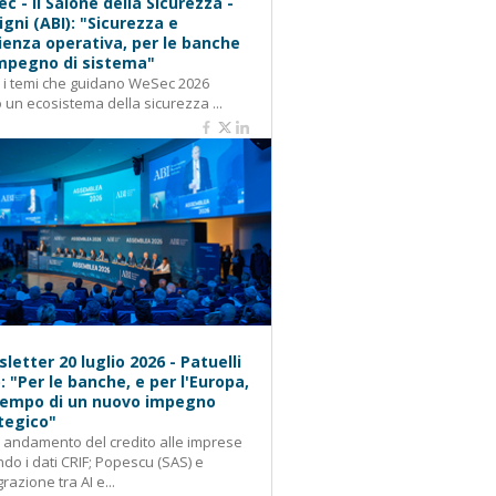
c - Il Salone della Sicurezza -
igni (ABI): "Sicurezza e
lienza operativa, per le banche
mpegno di sistema"
: i temi che guidano WeSec 2026
 un ecosistema della sicurezza ...
letter 20 luglio 2026 - Patuelli
): "Per le banche, e per l'Europa,
 tempo di un nuovo impegno
tegico"
: andamento del credito alle imprese
do i dati CRIF; Popescu (SAS) e
grazione tra AI e...