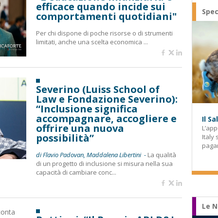
efficace quando incide sui
Spec
comportamenti quotidiani"
Per chi dispone di poche risorse o di strumenti
limitati, anche una scelta economica ...
Severino (Luiss School of
Law e Fondazione Severino):
“Inclusione significa
accompagnare, accogliere e
Il S
offrire una nuova
L’app
possibilità”
Italy
paga
di Flavio Padovan, Maddalena Libertini -
La qualità
di un progetto di inclusione si misura nella sua
capacità di cambiare conc...
Le N