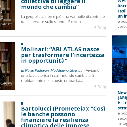
collettiva di leggere il
WeSe
mondo che cambia”
Rott
resi
un i
La geopolitica non è più una variabile di contesto
e poi
da osservare sullo sfondo. È diven...
verso
Molinari: “ABI ATLAS nasce
per trasformare l'incertezza
in opportunità”
di Flavio Padovan, Maddalena Libertini -
Viviamo
una fase storica in cui il mondo cambia più
rapidamente della nostra capacità...
News
(ABI
è il
Bartolucci (Prometeia): “Così
stra
le banche possono
e poi
secon
finanziare la resilienza
l'inte
climatica delle imprese