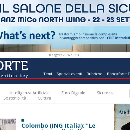
09 Agosto 2026 / 05:31
Temi
Speciali eventi
Rubriche
Bancaforte 
Intelligenza Artificiale
Euro Digitale
Sicurezza
Sostenibilità
Cultura
Colombo (ING Italia): "Le