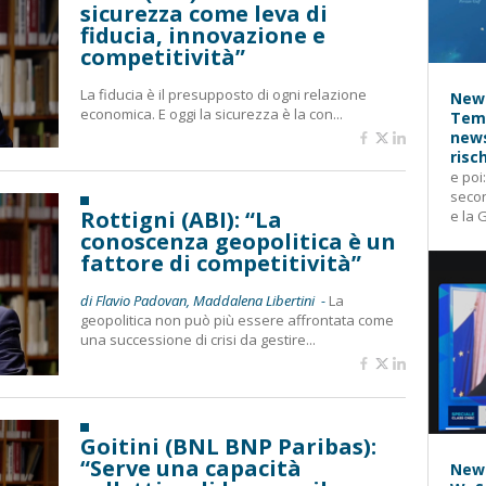
sicurezza come leva di
fiducia, innovazione e
competitività”
La fiducia è il presupposto di ogni relazione
News
economica. E oggi la sicurezza è la con...
Temp
news
risc
e poi
secon
Rottigni (ABI): “La
e la 
conoscenza geopolitica è un
fattore di competitività”
di Flavio Padovan, Maddalena Libertini -
La
geopolitica non può più essere affrontata come
una successione di crisi da gestire...
Goitini (BNL BNP Paribas):
“Serve una capacità
News