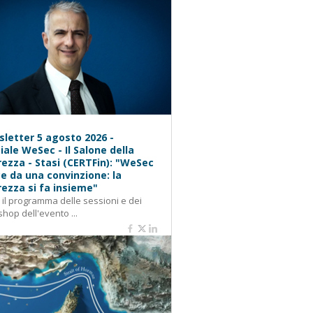
letter 5 agosto 2026 -
iale WeSec - Il Salone della
rezza - Stasi (CERTFin): "WeSec
e da una convinzione: la
rezza si fa insieme"
: il programma delle sessioni e dei
hop dell'evento ...