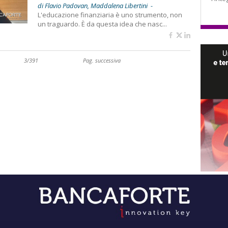
di Flavio Padovan, Maddalena Libertini -
L'educazione finanziaria è uno strumento, non
un traguardo. È da questa idea che nasc...
3/391
Pag. successiva