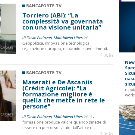
BANCAFORTE TV
Torriero (ABI): “La
complessità va governata
con una visione unitaria”
di Flavio Padovan, Maddalena Libertini -
Geopolitica, innovazione tecnologica,
regolazione europea, risparmio e investimenti. ...
News
Spec
BANCAFORTE TV
Sicu
nasc
Maserati e De Ascaniis
sicu
(Crédit Agricole): "La
e poi
formazione migliore è
works
quella che mette in rete le
persone"
di Flavio Padovan, Maddalena Libertini -
La
formazione produce valore quando smette di
essere un percorso calato dall'alto e d...