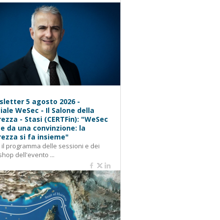
letter 5 agosto 2026 -
iale WeSec - Il Salone della
rezza - Stasi (CERTFin): "WeSec
e da una convinzione: la
rezza si fa insieme"
: il programma delle sessioni e dei
hop dell'evento ...