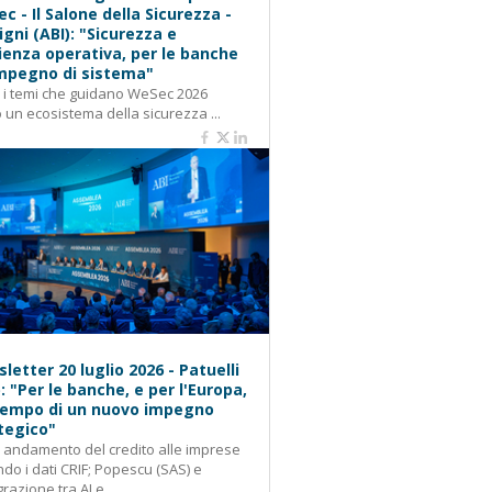
c - Il Salone della Sicurezza -
igni (ABI): "Sicurezza e
lienza operativa, per le banche
mpegno di sistema"
: i temi che guidano WeSec 2026
 un ecosistema della sicurezza ...
letter 20 luglio 2026 - Patuelli
): "Per le banche, e per l'Europa,
 tempo di un nuovo impegno
tegico"
: andamento del credito alle imprese
do i dati CRIF; Popescu (SAS) e
grazione tra AI e...