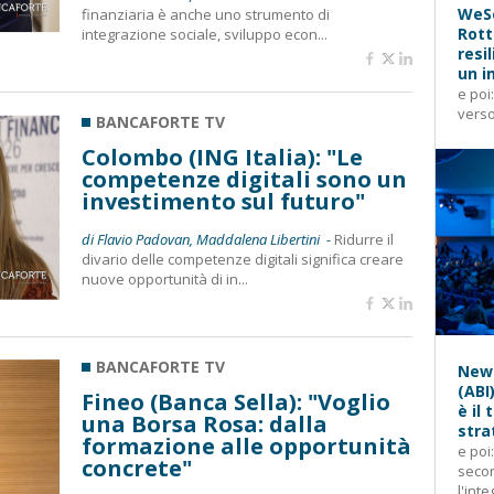
WeSe
finanziaria è anche uno strumento di
Rott
integrazione sociale, sviluppo econ...
resi
un i
e poi
verso
BANCAFORTE TV
Colombo (ING Italia): "Le
competenze digitali sono un
investimento sul futuro"
di Flavio Padovan, Maddalena Libertini -
Ridurre il
divario delle competenze digitali significa creare
nuove opportunità di in...
BANCAFORTE TV
News
(ABI
Fineo (Banca Sella): "Voglio
è il
una Borsa Rosa: dalla
stra
formazione alle opportunità
e poi
concrete"
secon
l'inte