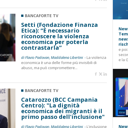
BANCAFORTE TV
Setti (Fondazione Finanza
News
Etica): “È necessario
Temp
riconoscere la violenza
news
economica per poterla
risc
contrastarla”
e poi
secon
di Flavio Padovan, Maddalena Libertini -
La violenza
e la 
economica è una delle forme più invisibili di
abuso, ma può compromettere...
BANCAFORTE TV
Catarozzo (BCC Campania
Centro): "La dignità
economica dei migranti è il
primo passo dell'inclusione"
News
di Flavio Padovan, Maddalena Libertini -
L'inclusione