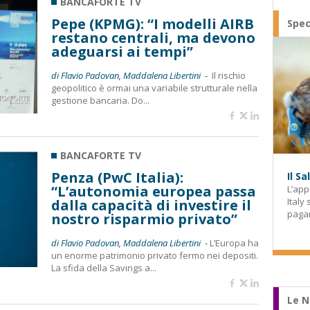
BANCAFORTE TV
Pepe (KPMG): “I modelli AIRB
Spec
restano centrali, ma devono
adeguarsi ai tempi”
di Flavio Padovan, Maddalena Libertini -
Il rischio
geopolitico è ormai una variabile strutturale nella
gestione bancaria. Do...
BANCAFORTE TV
Penza (PwC Italia):
Il S
“L’autonomia europea passa
L’app
Italy
dalla capacità di investire il
paga
nostro risparmio privato”
di Flavio Padovan, Maddalena Libertini -
L’Europa ha
un enorme patrimonio privato fermo nei depositi.
La sfida della Savings a...
Le N