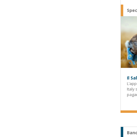
Spec
Il S
L’app
Italy
paga
Banc