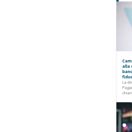
Camp
alla
banc
fidu
La de
Pagam
chiar