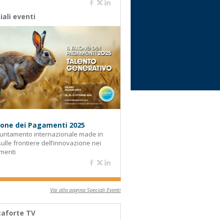
iali eventi
alone dei Pagamenti 2025
untamento internazionale made in
 sulle frontiere dell’innovazione nei
menti
Vai alla pagina Speciali Eventi
aforte TV