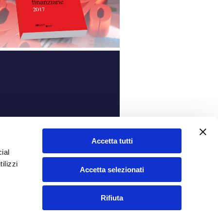
ità
Accetta tutti
ial
ilizzi
Accetta selezionati
Rifiuta