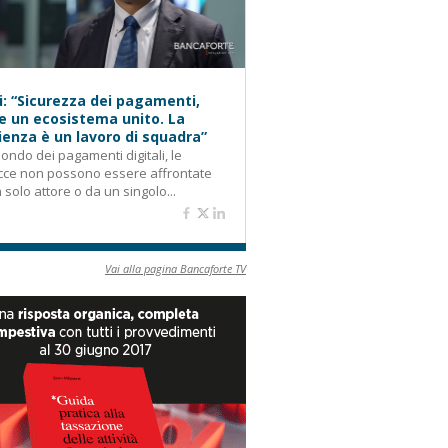
i: “Sicurezza dei pagamenti,
e un ecosistema unito. La
lienza è un lavoro di squadra”
ondo dei pagamenti digitali, le
cce non possono essere affrontate
 solo attore o da un singolo...
Vai alla pagina Bancaforte TV