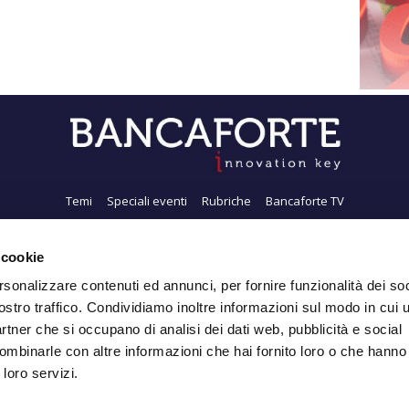
Temi
Speciali eventi
Rubriche
Bancaforte TV
i siamo
Newsletter
FeedRSS
Pubblicità
Privacy
Contatti
Accessibil
 cookie
rsonalizzare contenuti ed annunci, per fornire funzionalità dei soc
ostro traffico. Condividiamo inoltre informazioni sul modo in cui ut
Iscriviti alla Newsletter
partner che si occupano di analisi dei dati web, pubblicità e social
ombinarle con altre informazioni che hai fornito loro o che hanno
 loro servizi.