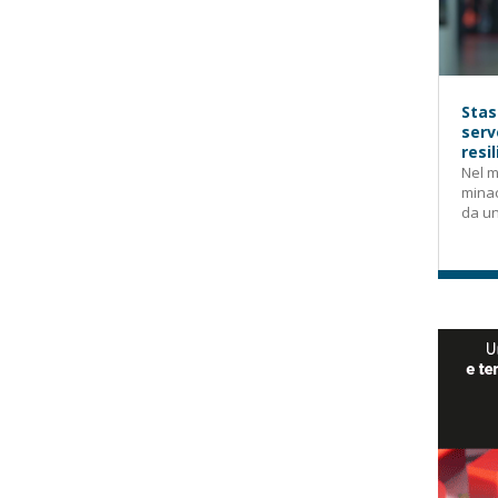
Stas
serv
resi
Nel m
mina
da un