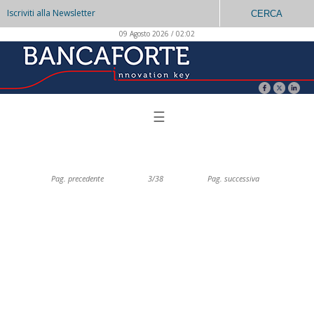
Iscriviti alla Newsletter
CERCA
09 Agosto 2026 / 02:02
☰
Pag. precedente
3/38
Pag. successiva