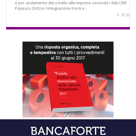
e poi: andamento del credito alle imprese secondo i dati CRIF;
Popescu (SAS) e l'integrazione tra AI e...